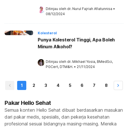
Ditinjau oleh 
dr. Nurul Fajriah Afiatunnisa
•
08/12/2024
Kolesterol
Punya Kolesterol Tinggi, Apa Boleh
Minum Alkohol?
Ditinjau oleh 
dr. Mikhael Yosia, BMedSci, 
PGCert, DTM&H.
•
21/11/2024
1
2
3
4
5
6
7
8
Pakar Hello Sehat
Semua konten Hello Sehat dibuat berdasarkan masukan
dari pakar medis, spesialis, dan pekerja kesehatan
profesional sesuai bidangnya masing-masing. Mereka