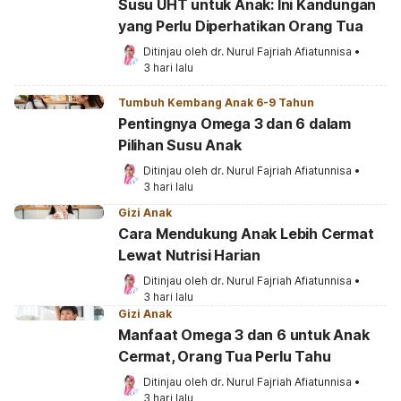
Susu UHT untuk Anak: Ini Kandungan
yang Perlu Diperhatikan Orang Tua
Ditinjau oleh 
dr. Nurul Fajriah Afiatunnisa
•
3 hari lalu
Tumbuh Kembang Anak 6-9 Tahun
Pentingnya Omega 3 dan 6 dalam
Pilihan Susu Anak
Ditinjau oleh 
dr. Nurul Fajriah Afiatunnisa
•
3 hari lalu
Gizi Anak
Cara Mendukung Anak Lebih Cermat
Lewat Nutrisi Harian
Ditinjau oleh 
dr. Nurul Fajriah Afiatunnisa
•
3 hari lalu
Gizi Anak
Manfaat Omega 3 dan 6 untuk Anak
Cermat, Orang Tua Perlu Tahu
Ditinjau oleh 
dr. Nurul Fajriah Afiatunnisa
•
3 hari lalu