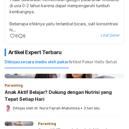
di usia 0-2 tahun karena dapat mempengaruhi tumbuh 
kembangnya.
Beberapa efeknya yaitu terlambat bicara, sulit konsentrasi 
hi
...
Lihat Detail
6
8
Artikel Expert Terbaru
Ditinjau secara medis oleh pakar
Artikel Pakar Hello Sehat
Parenting
Anak Aktif Belajar? Dukung dengan Nutrisi yang
Tepat Setiap Hari
Ditinjau oleh 
dr. Nurul Fajriah Afiatunnisa
•
3 hari lalu
Parenting