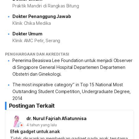
Praktik Mandiri di Rangkas Bitung
Dokter Penanggung Jawab
Klinik Chika Medika
Dokter Umum
Klinik AMC Petir, Serang
PENGHARGAAN DAN AKREDITASI
Penerima Beasiswa Lee Foundation untuk menjadi Observer
di Singapore General Hospital Departemen Departemen
Obstetri dan Ginekologi.
The most inspirative category” in Top 15 National Most
Outstanding Student Competition, Undergraduate Degree,
2014
Postingan Terkait
dr. Nurul Fajriah Afiatunnisa
4 tahun yang lalu
Efek gadget untuk anak
Tidak disarankan memberikan gadget pada anak terutama 