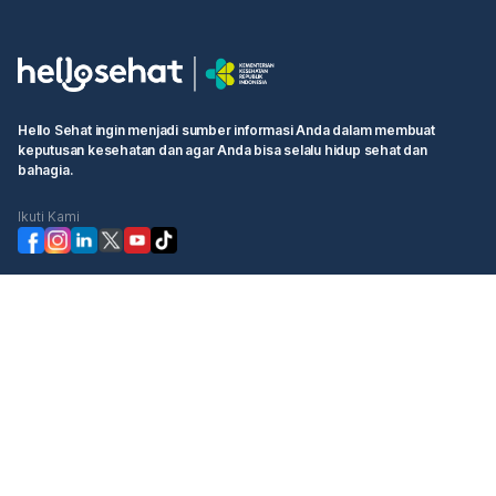
Hello Sehat ingin menjadi sumber informasi Anda dalam membuat
keputusan kesehatan dan agar Anda bisa selalu hidup sehat dan
bahagia.
Ikuti Kami
Kategori
Cek Kesehatan
Booking Dokter
Komunitas
Informasi
Hello Sehat
Ketentuan Pengguna
Tentang Kami
Kebijakan Privasi
Profil Manajemen