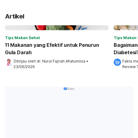
Artikel
Tips Makan Sehat
Tips Makan 
11 Makanan yang Efektif untuk Penurun
Bagaimana
Gula Darah
Diabetesi
Ditinjau oleh 
dr. Nurul Fajriah Afiatunnisa
•
Fakta me
23/06/2026
Review 
Iklan