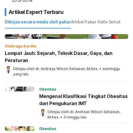
2013-2014
Artikel Expert Terbaru
Ditinjau secara medis oleh pakar
Artikel Pakar Hello Sehat
Olahraga Kardio
Lompat Jauh: Sejarah, Teknik Dasar, Gaya, dan
Peraturan
Ditinjau oleh 
dr. Andreas Wilson Setiawan, M.Kes.
•
seminggu 
yang lalu
Obesitas
Mengenal Klasifikasi Tingkat Obesitas
dari Pengukuran IMT
Ditinjau oleh 
dr. Andreas Wilson Setiawan, 
M.Kes.
•
3 minggu lalu
Obesitas