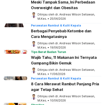
Meski Tampak Sama, Ini Perbedaan
Overweight dan Obesitas
Ditinjau oleh 
dr. Andreas Wilson Setiawan, 
M.Kes.
•
25/06/2026
Perawatan Rambut & Kulit Kepala
Berbagai Penyebab Ketombe dan
Cara Mengatasinya
Ditinjau oleh 
dr. Andreas Wilson Setiawan, 
M.Kes.
•
19/06/2026
Tips Berat Badan Turun
Wajib Tahu, 11 Makanan Ini Ternyata
Gampang Bikin Gemuk
Ditinjau oleh 
dr. Andreas Wilson Setiawan, 
M.Kes.
•
11/06/2026
Perawatan Rambut & Kulit Kepala
8 Cara Merawat Rambut Panjang Pria
agar Tetap Sehat
Ditinjau oleh 
dr. Andreas Wilson Setiawan, 
M.Kes.
•
10/06/2026
Obesitas