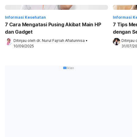
Informasi Kesehatan
Informasi K
7 Cara Mengatasi Pusing Akibat Main HP
7 Tips Me
dan Gadget
dengan S
Ditinjau oleh 
dr. Nurul Fajriah Afiatunnisa
•
Ditinjau 
10/09/2025
31/07/2
Iklan