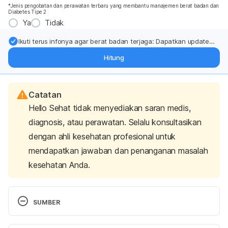
*Jenis pengobatan dan perawatan terbaru yang membantu manajemen berat badan dan
Diabetes Tipe 2
Ya
Tidak
Ikuti terus infonya agar berat badan terjaga: Dapatkan update
dari pakar mengenai dukungan dan perawatan berat badan
Hitung
langsung ke inbox Anda.
Catatan
Hello Sehat tidak menyediakan saran medis,
diagnosis, atau perawatan. Selalu konsultasikan
dengan ahli kesehatan profesional untuk
mendapatkan jawaban dan penanganan masalah
kesehatan Anda.
SUMBER
A healthy Ramadan – British Nutrition Foundation. 