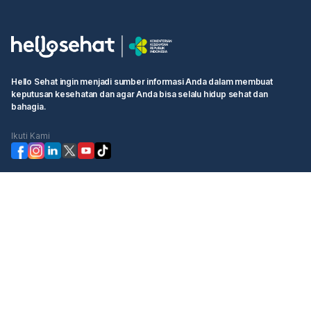
Hello Sehat ingin menjadi sumber informasi Anda dalam membuat
keputusan kesehatan dan agar Anda bisa selalu hidup sehat dan
bahagia.
Ikuti Kami
Kategori
Cek Kesehatan
Booking Dokter
Komunitas
Informasi
Hello Sehat
Ketentuan Pengguna
Tentang Kami
Kebijakan Privasi
Profil Manajemen