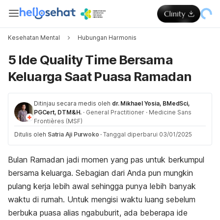
Kesehatan Mental
Hubungan Harmonis
5 Ide Quality Time Bersama
Keluarga Saat Puasa Ramadan
Ditinjau secara medis oleh
dr. Mikhael Yosia, BMedSci,
PGCert, DTM&H.
·
General Practitioner
·
Medicine Sans
Frontières (MSF)
Ditulis oleh
Satria Aji Purwoko
·
Tanggal diperbarui 03/01/2025
Bulan Ramadan jadi momen yang pas untuk berkumpul
bersama keluarga. Sebagian dari Anda pun mungkin
pulang kerja lebih awal sehingga punya lebih banyak
waktu di rumah.
Untuk mengisi waktu luang sebelum
berbuka puasa alias
ngabuburit
, ada beberapa ide