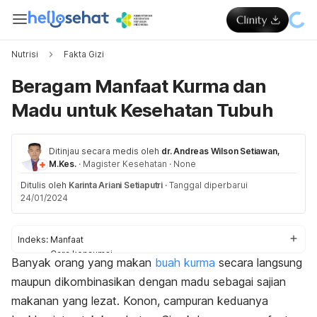
Nutrisi
Fakta Gizi
Beragam Manfaat Kurma dan
Madu untuk Kesehatan Tubuh
Ditinjau secara medis oleh
dr. Andreas Wilson Setiawan,
M.Kes.
·
Magister Kesehatan
·
None
Ditulis oleh
Karinta Ariani Setiaputri
·
Tanggal diperbarui
24/01/2024
Indeks:
Manfaat
Cara konsumsi
Banyak orang yang makan
buah kurma
secara langsung
Batas konsumsi
maupun dikombinasikan dengan madu sebagai sajian
makanan yang lezat.
Konon, campuran keduanya