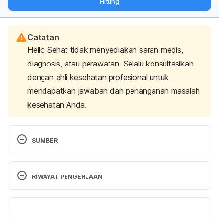
Hitung
langsung ke inbox Anda.
Catatan
Hello Sehat tidak menyediakan saran medis,
diagnosis, atau perawatan. Selalu konsultasikan
dengan ahli kesehatan profesional untuk
mendapatkan jawaban dan penanganan masalah
kesehatan Anda.
SUMBER
Alalwan, T. A., Perna, S., Mandeel, Q. A., Abdulhadi, 
A., Alsayyad, A. S., D’Antona, G., … & Rondanelli, M. 
RIWAYAT PENGERJAAN
(2020). Effects of daily low-dose date 
consumption on glycemic control, lipid profile, and 
Versi Terbaru
quality of life in adults with pre-and type 2 
diabetes: A randomized controlled trial. 
Nutrients
, 
24/01/2024