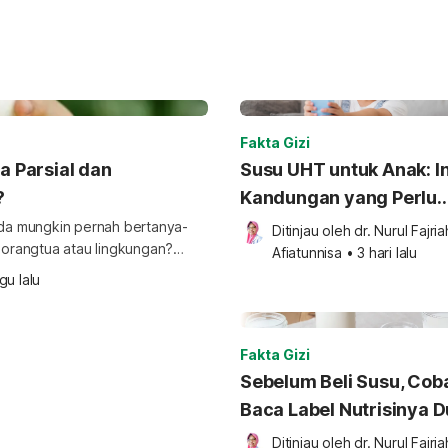
Fakta Gizi
a Parsial dan
Susu UHT untuk Anak: In
?
Kandungan yang Perlu
Diperhatikan Orang Tu
Anda mungkin pernah bertanya-
Ditinjau oleh 
dr. Nurul Fajriah
r orangtua atau lingkungan?
Afiatunnisa
•
3 hari lalu
lah minum susu perlu
gu lalu
 Terhidrolisa Parsial dengan
Fakta Gizi
Sebelum Beli Susu, Cob
Baca Label Nutrisinya D
Ditinjau oleh 
dr. Nurul Fajriah