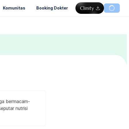
Komunitas
Booking Dokter
juga bermacam-
eputar nutrisi