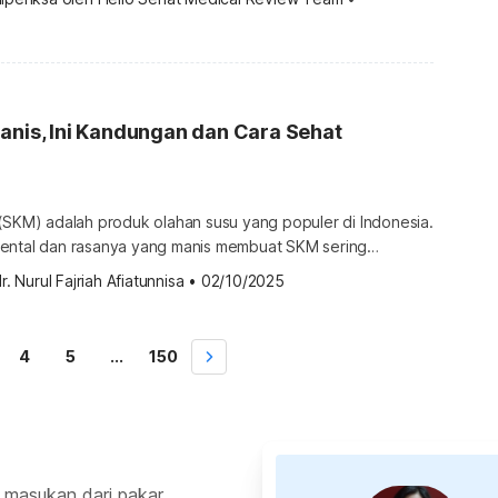
? Apakah kandungan susu kental manis sama seperti produk
imer? Mari pelajari bersama. Kandungan susu kental manis
olahan susu dengan beragam […]
anis, Ini Kandungan dan Cara Sehat
(SKM) adalah produk olahan susu yang populer di Indonesia.
ental dan rasanya yang manis membuat SKM sering
 pelengkap makanan ataupun minuman, dari topping roti
r. Nurul Fajriah Afiatunnisa
•
02/10/2025
 SKM berbeda dari produk susu pada umumnya. Yuk, kenali
a sehat konsumsinya. Apa itu susu kental manis? Susu
 […]
4
5
...
150
 masukan dari pakar