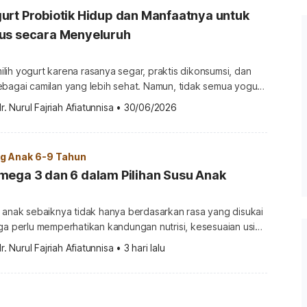
urt Probiotik Hidup dan Manfaatnya untuk
us secara Menyeluruh
ih yogurt karena rasanya segar, praktis dikonsumsi, dan
ebagai camilan yang lebih sehat. Namun, tidak semua yogurt
stik yang sama. Ada yogurt biasa sebagai hasil fermentasi
r. Nurul Fajriah Afiatunnisa
•
30/06/2026
 fermentasi secara umum, dan ada yogurt dengan probiotik
dung bakteri baik dalam kondisi hidup saat dikonsumsi.
ing untuk […]
 Anak 6-9 Tahun
mega 3 dan 6 dalam Pilihan Susu Anak
k anak sebaiknya tidak hanya berdasarkan rasa yang disukai
ga perlu memperhatikan kandungan nutrisi, kesesuaian usia,
an bagaimana susu tersebut melengkapi pola makan harian
r. Nurul Fajriah Afiatunnisa
•
3 hari lalu
tetapi tidak dapat diproduksi sendiri dalam jumlah cukup.
…]