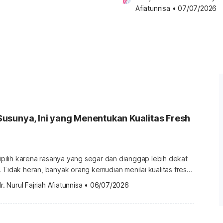
Afiatunnisa
•
07/07/2026
usunya, Ini yang Menentukan Kualitas Fresh
dipilih karena rasanya yang segar dan dianggap lebih dekat
 Tidak heran, banyak orang kemudian menilai kualitas fresh
lk tidak hanya ditentukan
r. Nurul Fajriah Afiatunnisa
•
06/07/2026
 Proses pengolahan, terutama pasteurisasi, berperan
mbantu menjaga keamanan susu sekaligus mempertahankan
a. Meskipun susunya berasal […]