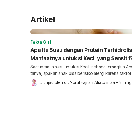
Artikel
Fakta Gizi
Apa Itu Susu dengan Protein Terhidrolis
Manfaatnya untuk si Kecil yang Sensitif
Saat memilih susu untuk si Kecil, sebagai orangtua 
tanya, apakah anak bisa berisiko alergi karena fakto
Apakah tanda sensitivitas atau hipersensitivitas sete
Ditinjau oleh 
dr. Nurul Fajriah Afiatunnisa
•
2 ming
diperhatikan? Lalu, apa bedanya susu dengan Protein
susu sapi biasa? Pertanyaan ini wajar muncul, terutama bila si Kecil tampak sensitif,
mudah tidak […]