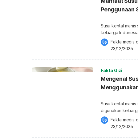
Manfaat Susu
Penggunaan S
Susu kental manis
keluarga Indonesi
membuat produk in
Fakta medis d
atau teh, hingga t
23/12/2025
banyak orang meng
Fakta Gizi
Mengenal Susu
Menggunaka
Susu kental manis
digunakan keluarg
topping roti saat 
Fakta medis d
pasaran sebenarny
23/12/2025
dengan regulasi B