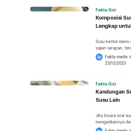
Fakta Gizi
Komposisi Su
Lengkap unt
Susu kental manis
sajian sarapan, te
cita rasa manis m
Fakta medis d
kental manis memi
23/12/2025
khusus untuk memb
ka
Fakta Gizi
Kandungan Su
Susu Lain
Jika bicara soal s
mengaitkannya den
mengawali hari. N
Fakta medis d