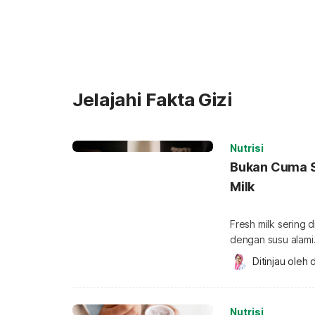
Jelajahi Fakta Gizi
Nutrisi
Bukan Cuma S
Milk
Fresh milk sering 
dengan susu alami.
milk dari asal susunya saja. Padahal, kualitas fresh mi
Ditinjau oleh 
d
oleh sumber susu.
penting untuk me
kualitas nutrisiny
Nutrisi