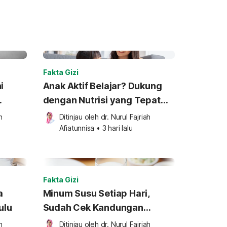
Fakta Gizi
i
Anak Aktif Belajar? Dukung
dengan Nutrisi yang Tepat
a
Setiap Hari
 
Ditinjau oleh 
dr. Nurul Fajriah 
Afiatunnisa
•
3 hari lalu
Fakta Gizi
a
Minum Susu Setiap Hari,
ulu
Sudah Cek Kandungan
Nutrisinya Belum?
 
Ditinjau oleh 
dr. Nurul Fajriah 