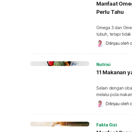
Manfaat Omeg
Perlu Tahu
Omega 3 dan Omega
tubuh, tetapi tida
diperoleh dari makanan dan minuman. 
Ditinjau oleh 
d
seimbang, termas
mendukung tumbuh 
belajar […]
Nutrisi
11 Makanan ya
Selain dengan obat
melalui pola makan
indeks glikemik r
Ditinjau oleh 
d
membantu meningka
Sebenarnya tidak 
pasien diabetes sedang
Fakta Gizi
jenis […]