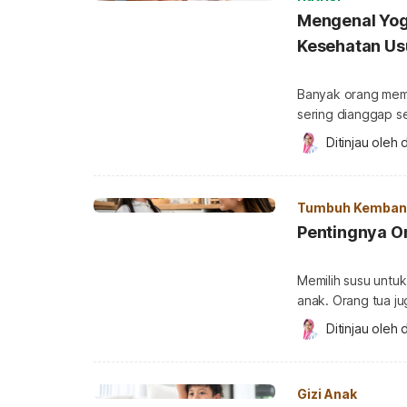
Mengenal Yog
Kesehatan Us
Banyak orang memil
sering dianggap s
memiliki karakteri
Ditinjau oleh 
d
susu, ada makanan
hidup yang mengan
Perbedaan ini pent
Tumbuh Kembang
Pentingnya O
Memilih susu untu
anak. Orang tua ju
porsi konsumsi, d
Ditinjau oleh 
d
anak. Omega 3 dan Omega 6 adalah jenis asam lemak esensial yang
dibutuhkan tubuh, 
Karena itu, anak [
Gizi Anak