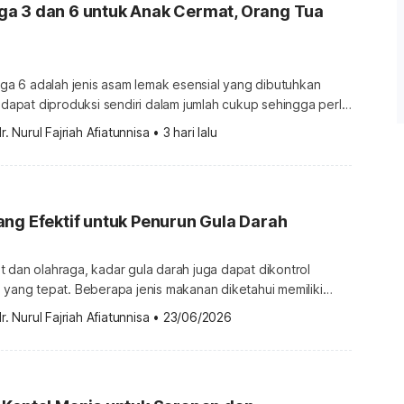
a 3 dan 6 untuk Anak Cermat, Orang Tua
 6 adalah jenis asam lemak esensial yang dibutuhkan
k dapat diproduksi sendiri dalam jumlah cukup sehingga perlu
Pada anak usia 2–12 tahun, asupan gizi
r. Nurul Fajriah Afiatunnisa
•
3 hari lalu
uk Omega 3 dan Omega 6, berperan penting dalam
kembang, fungsi otak, energi, serta kesiapan anak untuk
ng Efektif untuk Penurun Gula Darah
 dan olahraga, kadar gula darah juga dapat dikontrol
 yang tepat. Beberapa jenis makanan diketahui memiliki
endah, tinggi serat, serta mengandung senyawa yang
r. Nurul Fajriah Afiatunnisa
•
23/06/2026
tkan sensitivitas insulin. Makanan penurun gula darah
ada makanan yang langsung menurunkan gula darah ketika
 mengalami kenaikan gula darah. Namun, beberapa