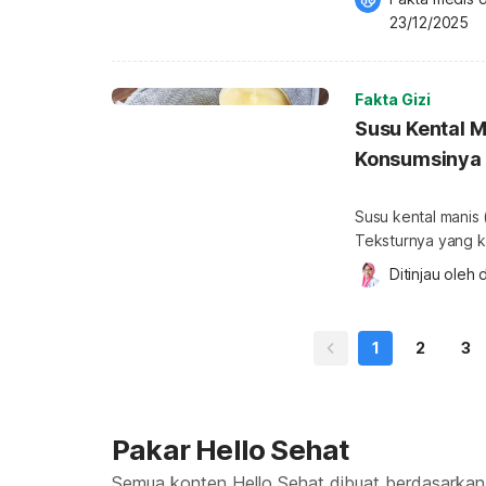
susu kental manis
23/12/2025
lainnya seperti kr
Sebelum menjadi 
Fakta Gizi
Susu Kental M
Konsumsinya
Susu kental manis 
Teksturnya yang k
digunakan sebagai
Ditinjau oleh 
d
sampai teh tarik.
kandungan dan car
kental manis (SKM)
1
2
3
Pakar Hello Sehat
Semua konten Hello Sehat dibuat berdasarkan