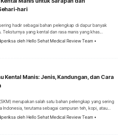
 Kental Manis untuk Sarapan dan
ehari-hari
 sering hadir sebagai bahan pelengkap di dapur banyak
a. Teksturnya yang kental dan rasa manis yang khas
i cocok digunakan sebagai topping roti, campuran kopi
iperiksa oleh 
Hello Sehat Medical Review Team
 •
ambahan pada hidangan sarapan lainnya. Karena praktis,
andalkannya untuk menambah cita rasa tanpa perlu
langkah memasak yang rumit. Namun, penting […]
 Kental Manis: Jenis, Kandungan, dan Cara
n
 (SKM) merupakan salah satu bahan pelengkap yang sering
a Indonesia, terutama sebagai campuran teh, kopi, atau
sarapan. Meski tampak serupa, produk yang beredar di
iperiksa oleh 
Hello Sehat Medical Review Team
 •
a termasuk dalam beberapa kategori berbeda sesuai
POM. Perbedaan ini memengaruhi komposisi, kandungan,
serta cara memilih produk yang sesuai kebutuhan. Memahami apa […]