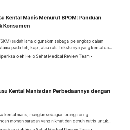
su Kental Manis Menurut BPOM: Panduan
uk Konsumen
 (SKM) sudah lama digunakan sebagai pelengkap dalam
rutama pada teh, kopi, atau roti. Teksturnya yang kental dan
embuatnya mudah dikenali. Namun, tidak semua produk
iperiksa oleh 
Hello Sehat Medical Review Team
 •
liki kandungan yang sama. BPOM menetapkan kategori
edakan jenis produk ini berdasarkan komposisi dan
rakteristiknya. Memahami kandungan gizi susu kental […]
su Kental Manis dan Perbedaannya dengan
usu kental manis, mungkin sebagian orang sering
gan momen sarapan yang nikmat dan penuh nutrisi untuk
amun, pernahkah Anda mencari tahu apa saja kandungan
iperiksa oleh 
Hello Sehat Medical Review Team
 •