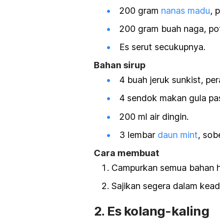
200 gram
nanas madu
, 
200 gram buah naga, po
Es serut secukupnya.
Bahan sirup
4 buah jeruk
sunkist
, per
4 sendok makan gula pasi
200 ml air dingin.
3 lembar
daun
mint
, sob
Cara membuat
Campurkan semua bahan hi
Sajikan segera dalam kead
2. Es kolang-kaling