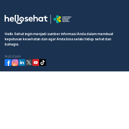
Hello Sehat ingin menjadi sumber informasi Anda dalam membuat
keputusan kesehatan dan agar Anda bisa selalu hidup sehat dan
bahagia.
Ikuti Kami
Kategori
Cek Kesehatan
Booking Dokter
Komunitas
Informasi
Hello Sehat
Ketentuan Pengguna
Tentang Kami
Kebijakan Privasi
Profil Manajemen