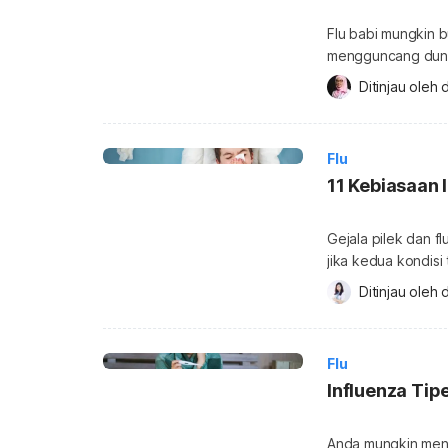
Flu babi mungkin b
mengguncang duni
babi, tetapi juga
Ditinjau oleh 
d
mirip dengan flu biasa. Sebenarnya, apa itu flu babi?
selengkapnya di baw
[…]
Flu
11 Kebiasaan 
Gejala pilek dan f
jika kedua kondisi
membuat Anda sulit
Ditinjau oleh 
d
kondisi yang serin
kebiasaan yang sa
yang dapat menye
Flu
Influenza Tip
Anda mungkin meng