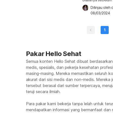
beragam gejala flu. Mengenali tanda dan gejala di bawah ini sedari dini
Ditinjau oleh 
membantu Anda leb
08/03/2024
sering muncul Flu
hidung, tenggorok
1
Pakar Hello Sehat
Semua konten Hello Sehat dibuat berdasarkan
medis, spesialis, dan pekerja kesehatan profes
masing-masing. Mereka memastikan seluruh kon
akurat dari sisi medis dan non-medis. Mereka
tersebut berasal dari sumber terpercaya, meruju
teruji secara ilmiah.
Para pakar kami bekerja tanpa lelah untuk te
mendapatkan informasi yang bermanfaat dan 