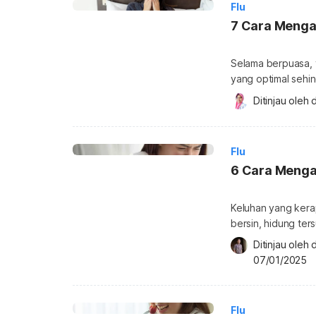
Flu
7 Cara Menga
Selama berpuasa, 
yang optimal sehin
mengatasi flu saat
Ditinjau oleh 
d
Ragam tips mengata
virus yang menyera
demam, sakit kepal
Flu
6 Cara Mengat
Keluhan yang kerap
bersin, hidung ter
menjadi iritasi kare
Ditinjau oleh 
hidung bisa bertahan s
07/01/2025
dilakukan untuk me
Flu