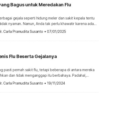
 yang Bagus untuk Meredakan Flu
berbagai gejala seperti hidung meler dan sakit kepala tentu
tidak nyaman. Namun, Anda tak perlu khawatir karena ada
erhana untuk mengatasi flu secara alami, salah satunya
r. Carla Pramudita Susanto
•
07/01/2025
 buah. Ketahui apa saja jenis buah yang bagus untuk flu di
 buah untuk membantu meredakan flu Flu adalah […]
nis Flu Beserta Gejalanya
 pasti pernah sakit flu, tetapi beberapa di antara mereka
ehkan dan tidak menganggap itu berbahaya. Padahal,
 dapat menimbulkan komplikasi serius yang justru dapat
r. Carla Pramudita Susanto
•
19/11/2024
rbagai
i karakteristik, gejala, hingga penyebab yang berbeda. Apa
but? […]