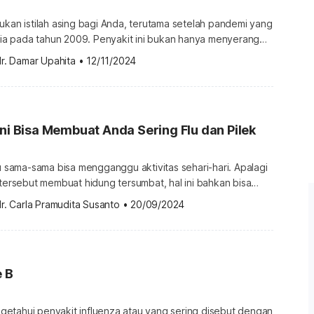
ukan istilah asing bagi Anda, terutama setelah pandemi yang
a pada tahun 2009. Penyakit ini bukan hanya menyerang
 dapat menular ke manusia dan menyebabkan gejala yang
r. Damar Upahita
•
12/11/2024
 Ketahui info
ah ini. Apa itu flu babi? Flu babi, atau yang juga dikenal
Ini Bisa Membuat Anda Sering Flu dan Pilek
lu sama-sama bisa mengganggu aktivitas sehari-hari. Apalagi
 tersebut membuat hidung tersumbat, hal ini bahkan bisa
 bernapas. Pada beberapa orang, pilek dan flu bisa menjadi
r. Carla Pramudita Susanto
•
20/09/2024
g kambuh. Sayangnya, hal ini sering kali dipicu oleh
lah. Kebiasaan penyebab sering pilek dan flu Kebiasaan
babkan Anda […]
e B
etahui penyakit influenza atau yang sering disebut dengan