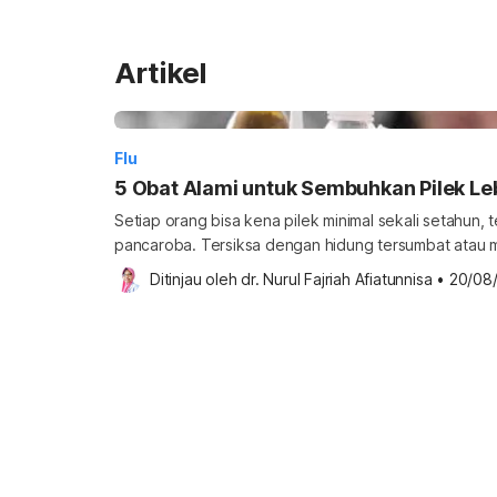
Artikel
Flu
5 Obat Alami untuk Sembuhkan Pilek Le
Setiap orang bisa kena pilek minimal sekali setahun, 
pancaroba. Tersiksa dengan hidung tersumbat atau me
dengan berbagai pilihan obat pilek alami berikut! Oba
Ditinjau oleh 
dr. Nurul Fajriah Afiatunnisa
•
20/08
Pilek merupakan infeksi saluran pernapasan yang dise
Penyakit ini umumnya akan sembuh tanpa pengobatan medis. Namun,
sembuh […]