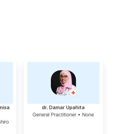
nnisa
dr. Damar Upahita
•
General Practitioner
• None
hiro