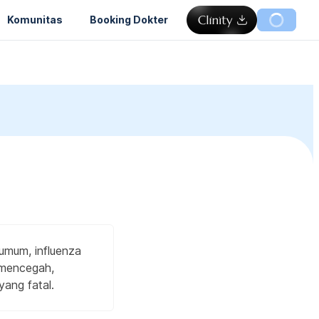
Komunitas
Booking Dokter
 umum, influenza
 mencegah,
ang fatal.