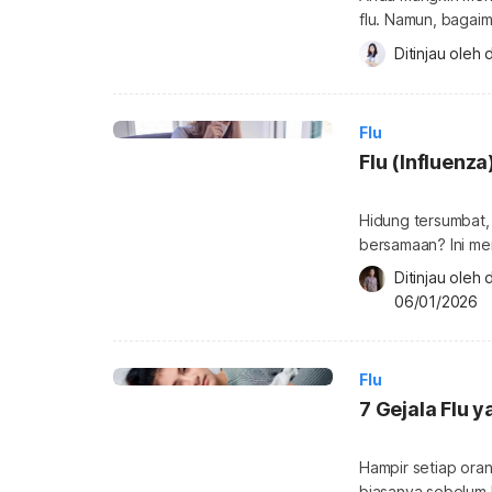
flu. Namun, bagai
mendengarnya? Ap
Ditinjau oleh 
d
lengkapnya di bawah
satu dari tiga jen
Flu
Flu (Influenza
Hidung tersumbat,
bersamaan? Ini meru
tampak serupa deng
Ditinjau oleh 
nyaman. Pasalnya, 
06/01/2026
menyebar. Apa yang
adalah infeksi vir
Flu
7 Gejala Flu 
Hampir setiap oran
biasanya sebelum 