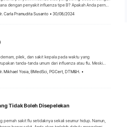
mana dengan penyakit influenza tipe B? Apakah Anda pernah
a bedanya dengan influenza biasa? Simak penjelasan
r. Carla Pramudita Susanto
•
30/08/2024
 ini. Apa itu influenza tipe B? Influenza tipe B adalah salah
is virus influenza yang dapat menyebabkan infeksi
pernapasan pada manusia. Perlu diketahui, […]
)
 demam, pilek, dan sakit kepala pada waktu yang
pakan tanda-tanda umum dari influenza atau flu. Meski
an pilek biasa, flu bisa membuat Anda merasa lebih tidak
dr. Mikhael Yosia, BMedSci, PGCert, DTM&H.
•
penyakit ini bisa datang secara tiba-tiba dan mudah
 dimaksud dengan flu (influenza)? Flu atau influenza
us yang menyerang saluran […]
yang Tidak Boleh Disepelekan
g pernah sakit flu setidaknya sekali seumur hidup. Namun,
benar-benar sakit, Anda akan terlebih dahulu mengalami