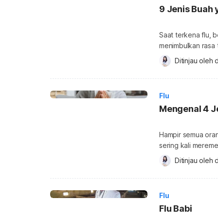
9 Jenis Buah
Saat terkena flu, 
menimbulkan rasa 
banyak langkah sed
Ditinjau oleh 
d
dengan rutin makan
bawah ini. Pilihan
Flu
Mengenal 4 Je
Hampir semua orang
sering kali merem
beberapa jenis flu
Ditinjau oleh 
d
mengancam nyawa. Ya, sebenarnya flu atau influenza terbagi dalam be
jenis yang memilik
saja jenis flu terse
Flu
Flu Babi