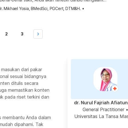
 dapat
dr. Mikhael Yosia, BMedSci, PGCert, DTM&H.
•
ih cepat sembuh. Tanda dan gejala influenza yang paling
 merupakan penyakit yang menyerang pernapasan, utamanya
an, dan paru-paru. Meski […]
2
3
 masukan dari pakar
ional sesuai bidangnya
ten ditulis secara
 juga memastikan konten
k pada riset terkini dan
dr. Nurul Fajriah Afiatu
General Practitioner
Universitas La Tansa Mas
rus membantu Anda dalam
mudah dipahami. Tak