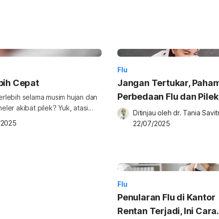
Flu
bih Cepat
Jangan Tertukar, Paham
Perbedaan Flu dan Pilek
terlebih selama musim hujan dan
ler akibat pilek? Yuk, atasi
Ditinjau oleh 
dr. Tania Savitr
t pilek alami yang mudah dicari
/2025
22/07/2025
babkan oleh infeksi rhinovirus.
 jika ingin
Flu
Penularan Flu di Kantor
Rentan Terjadi, Ini Cara