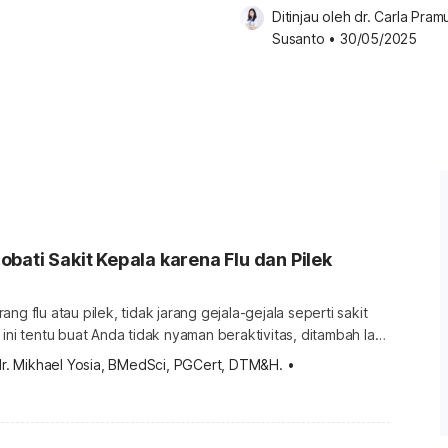
Mencegahnya
Ditinjau oleh 
dr. Carla Pramu
Susanto
•
30/05/2025
bati Sakit Kepala karena Flu dan Pilek
ng flu atau pilek, tidak jarang gejala-gejala seperti sakit
 ini tentu buat Anda tidak nyaman beraktivitas, ditambah lagi
apas dengan normal karena tersumbat. Lantas, bagaimana
dr. Mikhael Yosia, BMedSci, PGCert, DTM&H.
•
it kepala karena flu? Simak penjelasannya berikut ini.
asa sakit saat flu? Sebelum itu, tahukah Anda bahwa sakit
 […]