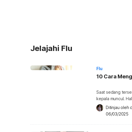
Jelajahi Flu
Flu
10 Cara Mengo
Saat sedang tersera
kepala muncul. Hal
hidung sulit bern
Ditinjau oleh 
cara mengobati sak
06/03/2025
Mengapa kepala ter
kepala dan pusing