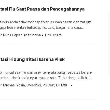
tasi Flu Saat Puasa dan Pencegahannya
tubuh Anda tidak mendapatkan asupan cairan dan zat gizi
gga lebih rentan terhadap flu. Lalu, bagaimana cara
 puasa? Yuk, simak penjelasan selengkapnya di bawah ini!
r. Nurul Fajriah Afiatunnisa
•
11/01/2025
si flu saat puasa Flu atau influenza adalah penyakit infeksi
ng saluran pernapasan. Penyakit ini ditandai dengan
a, pilek, […]
asi Hidung Iritasi karena Pilek
 muncul saat flu dan pilek ternyata bukan sebatas bersin-
sumbat, dan kepala nyut-nyutan saja. Terkadang, kulit hidung
na ulah pilek maupun flu ini. Bahkan, biasanya iritasi di kulit
dr. Mikhael Yosia, BMedSci, PGCert, DTM&H.
•
ampai serangan pilek dan flu selesai. Apa yang bisa
ngatasi kondisi ini agar tidak semakin parah? Ketahui […]