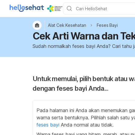
Alat Cek Kesehatan
Feses Bayi
Cek Arti Warna dan Tek
Sudah normalkah feses bayi Anda? Cari tahu j
Untuk memulai, pilih bentuk atau wa
dengan feses bayi Anda...
Pada halaman ini Anda akan menemukan gam
warna serta bentuknya. Pilihlah salah satu 
feses bayi
Anda normal atau tidak.
Warna feses bayi yang hitam, merah, atau p