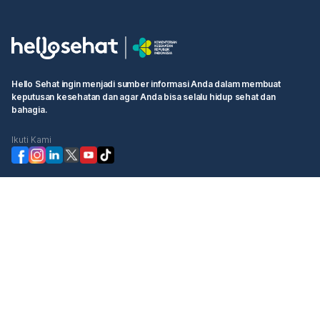
Hello Sehat ingin menjadi sumber informasi Anda dalam membuat
keputusan kesehatan dan agar Anda bisa selalu hidup sehat dan
bahagia.
Ikuti Kami
Kategori
Cek Kesehatan
Booking Dokter
Komunitas
Informasi
Hello Sehat
Ketentuan Pengguna
Tentang Kami
Kebijakan Privasi
Profil Manajemen