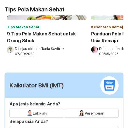
Tips Pola Makan Sehat
Tips Makan Sehat
Kesehatan Remaja
9 Tips Pola Makan Sehat untuk
Panduan Pola M
Orang Sibuk
Usia Remaja
Ditinjau oleh 
dr. Tania Savitri
•
Ditinjau oleh 
dr. 
07/09/2023
08/05/2025
Kalkulator BMI (IMT)
Apa jenis kelamin Anda?
Laki-laki
Perempuan
Berapa usia Anda?