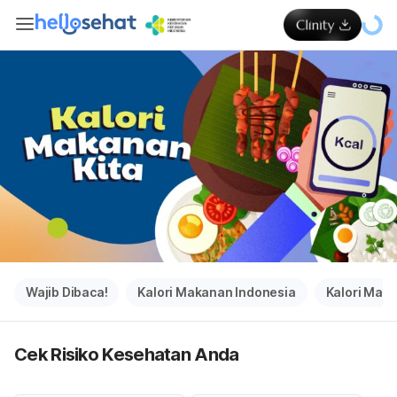
Wajib Dibaca!
Kalori Makanan Indonesia
Kalori Mak
Cek Risiko Kesehatan Anda