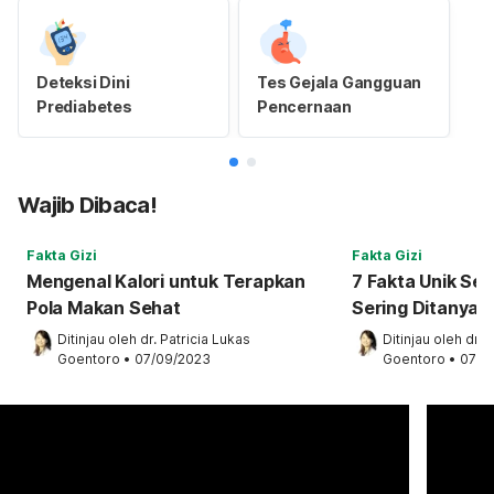
Deteksi Dini
Tes Gejala Gangguan
Prediabetes
Pencernaan
Wajib Dibaca!
Fakta Gizi
Fakta Gizi
Mengenal Kalori untuk Terapkan
7 Fakta Unik Sep
Pola Makan Sehat
Sering Ditanyak
Ditinjau oleh 
dr. Patricia Lukas 
Ditinjau oleh 
dr. 
Goentoro
•
07/09/2023
Goentoro
•
07/0