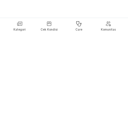
Kategori
Cek Kondisi
Care
Komunitas
Hello Sehat ingin menjadi sumber informasi Anda dalam membuat
keputusan kesehatan dan agar Anda bisa selalu hidup sehat dan
bahagia.