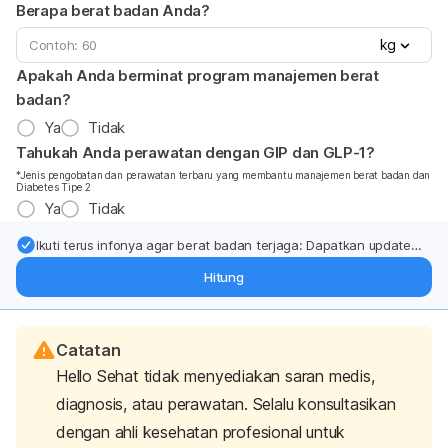
Berapa berat badan Anda?
kg
Apakah Anda berminat program manajemen berat
badan?
Ya
Tidak
Tahukah Anda perawatan dengan GIP dan GLP-1?
*Jenis pengobatan dan perawatan terbaru yang membantu manajemen berat badan dan
Diabetes Tipe 2
Ya
Tidak
Ikuti terus infonya agar berat badan terjaga: Dapatkan update
dari pakar mengenai dukungan dan perawatan berat badan
Hitung
langsung ke inbox Anda.
Catatan
Hello Sehat tidak menyediakan saran medis,
diagnosis, atau perawatan. Selalu konsultasikan
dengan ahli kesehatan profesional untuk