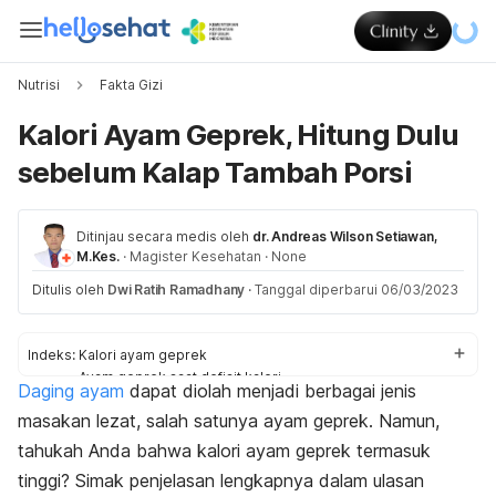
Nutrisi
Fakta Gizi
Kalori Ayam Geprek, Hitung Dulu
sebelum Kalap Tambah Porsi
Ditinjau secara medis oleh
dr. Andreas Wilson Setiawan,
M.Kes.
·
Magister Kesehatan
·
None
Ditulis oleh
Dwi Ratih Ramadhany
·
Tanggal diperbarui 06/03/2023
Indeks:
Kalori ayam geprek
Ayam geprek saat defisit kalori
Daging ayam
dapat diolah menjadi berbagai jenis
Tips makan sehat
masakan lezat, salah satunya ayam geprek. Namun,
tahukah Anda bahwa kalori ayam geprek termasuk
tinggi? Simak penjelasan lengkapnya dalam ulasan