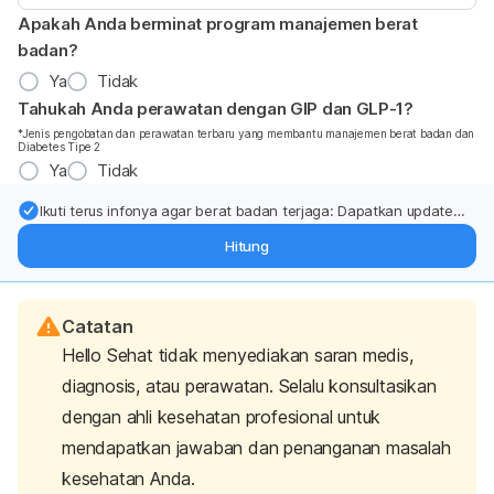
Apakah Anda berminat program manajemen berat
badan?
Ya
Tidak
Tahukah Anda perawatan dengan GIP dan GLP-1?
*Jenis pengobatan dan perawatan terbaru yang membantu manajemen berat badan dan
Diabetes Tipe 2
Ya
Tidak
Ikuti terus infonya agar berat badan terjaga: Dapatkan update
dari pakar mengenai dukungan dan perawatan berat badan
Hitung
langsung ke inbox Anda.
Catatan
Hello Sehat tidak menyediakan saran medis,
diagnosis, atau perawatan. Selalu konsultasikan
dengan ahli kesehatan profesional untuk
mendapatkan jawaban dan penanganan masalah
kesehatan Anda.