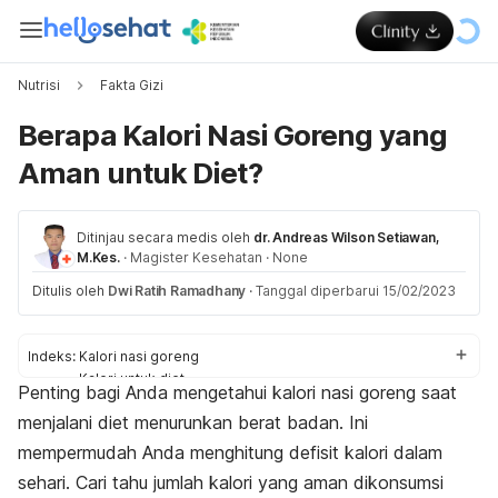
Nutrisi
Fakta Gizi
Berapa Kalori Nasi Goreng yang
Aman untuk Diet?
Ditinjau secara medis oleh
dr. Andreas Wilson Setiawan,
M.Kes.
·
Magister Kesehatan
·
None
Ditulis oleh
Dwi Ratih Ramadhany
·
Tanggal diperbarui 15/02/2023
Indeks:
Kalori nasi goreng
Kalori untuk diet
Penting bagi Anda mengetahui kalori nasi goreng saat
Tips makan sehat
menjalani diet menurunkan berat badan. Ini
mempermudah Anda menghitung defisit kalori dalam
sehari. C
ari tahu jumlah kalori yang aman dikonsumsi