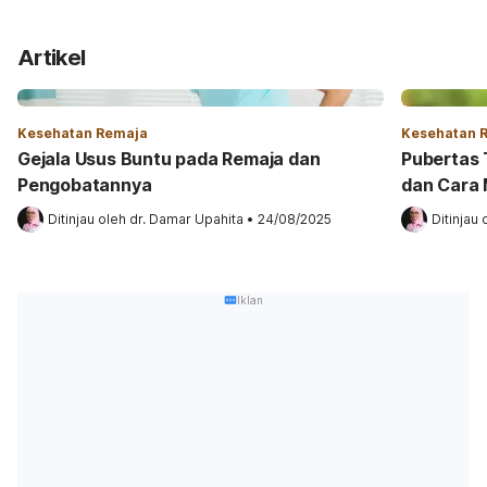
Artikel
Kesehatan Remaja
Kesehatan 
Gejala Usus Buntu pada Remaja dan
Pubertas T
Pengobatannya
dan Cara 
Ditinjau oleh 
dr. Damar Upahita
•
24/08/2025
Ditinjau 
Iklan