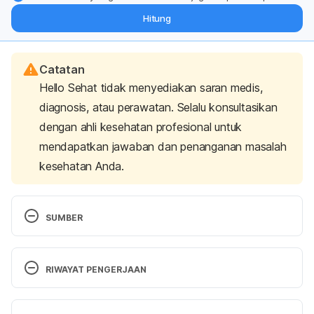
dari pakar mengenai dukungan dan perawatan berat badan
Hitung
langsung ke inbox Anda.
Catatan
Hello Sehat tidak menyediakan saran medis,
diagnosis, atau perawatan. Selalu konsultasikan
dengan ahli kesehatan profesional untuk
mendapatkan jawaban dan penanganan masalah
kesehatan Anda.
SUMBER
Angka Kecukupan Gizi. (2019). Retrieved 29 
November 2022, from 
RIWAYAT PENGERJAAN
http://hukor.kemkes.go.id/uploads/produk_hukum/P
MK_No__28_Th_2019_ttg_Angka_Kecukupan_Gizi_Y
Versi Terbaru
ang_Dianjurkan_Untuk_Masyarakat_Indonesia.pdf