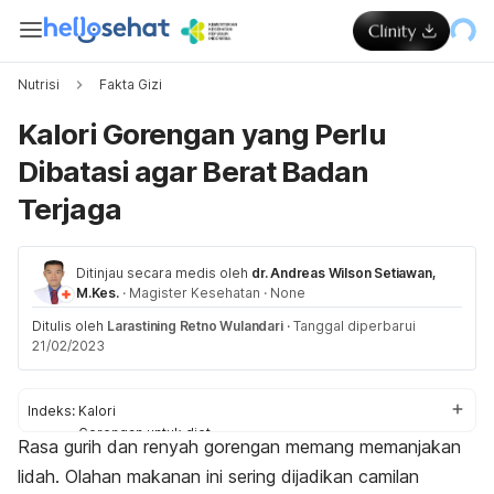
Nutrisi
Fakta Gizi
Kalori Gorengan yang Perlu
Dibatasi agar Berat Badan
Terjaga
Ditinjau secara medis oleh
dr. Andreas Wilson Setiawan,
M.Kes.
·
Magister Kesehatan
·
None
Ditulis oleh
Larastining Retno Wulandari
·
Tanggal diperbarui
21/02/2023
Indeks:
Kalori
Gorengan untuk diet
Rasa gurih dan renyah gorengan memang memanjakan
Cara memasak sehat
lidah. Olahan makanan ini sering dijadikan camilan