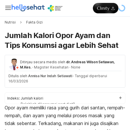
Nutrisi
Fakta Gizi
Jumlah Kalori Opor Ayam dan
Tips Konsumsi agar Lebih Sehat
Ditinjau secara medis oleh
dr. Andreas Wilson Setiawan,
M.Kes.
·
Magister Kesehatan
·
None
Ditulis oleh
Annisa Nur Indah Setiawati
·
Tanggal diperbarui
16/03/2026
Indeks:
Jumlah kalori
Bolehkah dikonsumsi saat diet?
Opor ayam memiliki rasa yang gurih dari
santan
, rempah-
Tips sehat
rempah, dan ayam yang melalui proses masak yang
tidak sebentar.
Terkadang, makanan ini juga disajikan