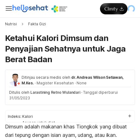
Nutrisi
Fakta Gizi
Ketahui Kalori Dimsum dan
Penyajian Sehatnya untuk Jaga
Berat Badan
Ditinjau secara medis oleh
dr. Andreas Wilson Setiawan,
M.Kes.
·
Magister Kesehatan
·
None
Ditulis oleh
Larastining Retno Wulandari
·
Tanggal diperbarui
31/05/2023
Indeks:
Kalori
Asupan untuk diet
Dimsum adalah makanan khas Tiongkok yang dibuat
Penyajian sehat
dari tepung dengan isian ayam, udang, atau ikan.