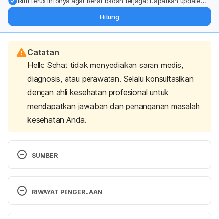
Ikuti terus infonya agar berat badan terjaga: Dapatkan update
dari pakar mengenai dukungan dan perawatan berat badan
Hitung
langsung ke inbox Anda.
Catatan
Hello Sehat tidak menyediakan saran medis,
diagnosis, atau perawatan. Selalu konsultasikan
dengan ahli kesehatan profesional untuk
mendapatkan jawaban dan penanganan masalah
kesehatan Anda.
SUMBER
Peraturan Menteri Kesehatan Republik Indonesia 
Nomor 41 Tahun 2014 tentang Pedoman Gizi 
RIWAYAT PENGERJAAN
Seimbang. (2014). Retrieved 3 February 2023, from 
http://hukor.kemkes.go.id/uploads/produk_hukum/P
Versi Terbaru