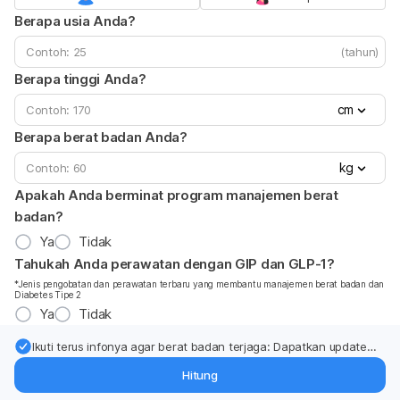
Berapa usia Anda?
(tahun)
Berapa tinggi Anda?
cm
Berapa berat badan Anda?
kg
Apakah Anda berminat program manajemen berat
badan?
Ya
Tidak
Tahukah Anda perawatan dengan GIP dan GLP-1?
*Jenis pengobatan dan perawatan terbaru yang membantu manajemen berat badan dan
Diabetes Tipe 2
Ya
Tidak
Ikuti terus infonya agar berat badan terjaga: Dapatkan update
dari pakar mengenai dukungan dan perawatan berat badan
Hitung
langsung ke inbox Anda.