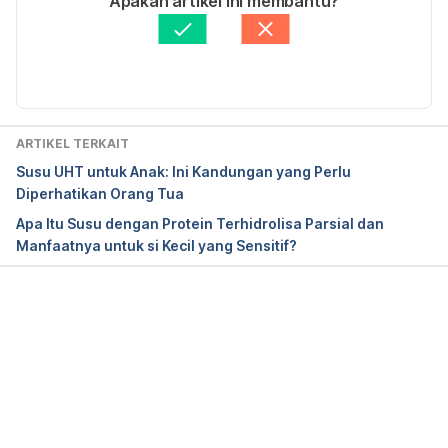
Apakah artikel ini membantu?
http://www.livestrong.com/article/72387-low-carb-
Ditinjau secara medis oleh
dr. Tania Savitri
diet-vs.-calorie/  [Accessed 27 Apr. 2017].
Diperbarui oleh: 
Aprinda Puji
ARTIKEL TERKAIT
Susu UHT untuk Anak: Ini Kandungan yang Perlu
Diperhatikan Orang Tua
Apa Itu Susu dengan Protein Terhidrolisa Parsial dan
Manfaatnya untuk si Kecil yang Sensitif?
Memuat...