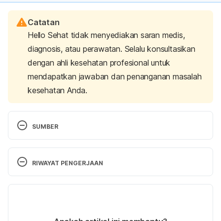
Catatan
Hello Sehat tidak menyediakan saran medis,
diagnosis, atau perawatan. Selalu konsultasikan
dengan ahli kesehatan profesional untuk
mendapatkan jawaban dan penanganan masalah
kesehatan Anda.
SUMBER
Healthline. (2016). Calorie vs. Carb Counting: Pros 
and Cons. [online] Available at: 
RIWAYAT PENGERJAAN
http://www.healthline.com/health/calorie-vs-carb-
counting#food-labels2  [Accessed 27 Apr. 2017].
Versi Terbaru
LIVESTRONG.COM. (2016). Low-Carb Diet vs. 
18/12/2020
Calorie Counting. [online] Available at: 
Ditulis oleh 
Nimas Mita Etika M