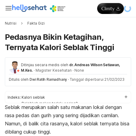
Nutrisi
Fakta Gizi
Pedasnya Bikin Ketagihan,
Ternyata Kalori Seblak Tinggi
Ditinjau secara medis oleh
dr. Andreas Wilson Setiawan,
M.Kes.
·
Magister Kesehatan
·
None
Ditulis oleh
Dwi Ratih Ramadhany
·
Tanggal diperbarui 21/02/2023
Indeks:
Kalori seblak
Bolehkah makan terlalu sering?
Seblak merupakan salah satu makanan lokal dengan
Kalori seblak saat diet
rasa pedas dan gurih yang sering dijadikan camilan.
Tips makan sehat
Namun, di balik cita rasanya, kalori seblak ternyata bisa
dibilang cukup tinggi.