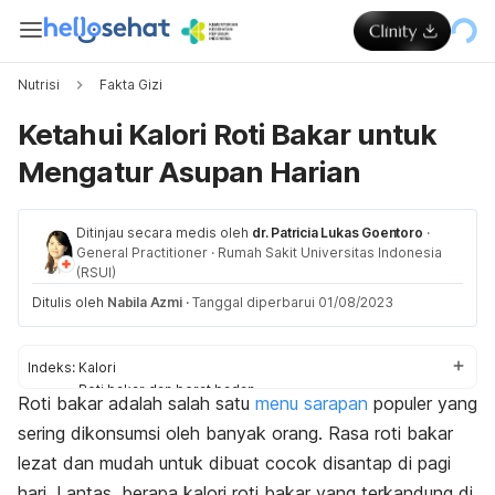
Nutrisi
Fakta Gizi
Ketahui Kalori Roti Bakar untuk
Mengatur Asupan Harian
Ditinjau secara medis oleh
dr. Patricia Lukas Goentoro
·
General Practitioner
·
Rumah Sakit Universitas Indonesia
(RSUI)
Ditulis oleh
Nabila Azmi
·
Tanggal diperbarui 01/08/2023
Indeks:
Kalori
Roti bakar dan berat badan
Roti bakar adalah salah satu
menu sarapan
populer yang
Porsi sehat
sering dikonsumsi oleh banyak orang. Rasa roti bakar
Tips konsumsi
lezat dan mudah untuk dibuat cocok disantap di pagi
hari. Lantas, berapa kalori roti bakar yang terkandung di