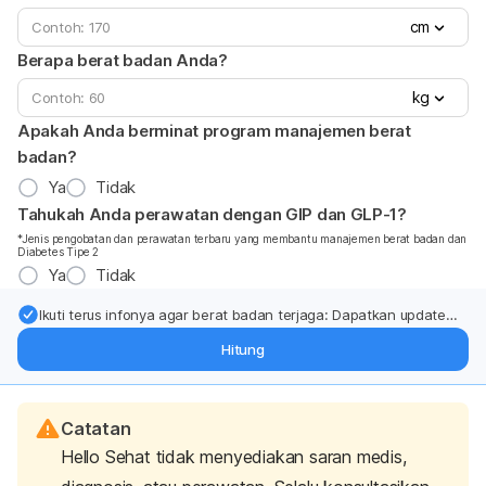
cm
Berapa berat badan Anda?
kg
Apakah Anda berminat program manajemen berat
badan?
Ya
Tidak
Tahukah Anda perawatan dengan GIP dan GLP-1?
*Jenis pengobatan dan perawatan terbaru yang membantu manajemen berat badan dan
Diabetes Tipe 2
Ya
Tidak
Ikuti terus infonya agar berat badan terjaga: Dapatkan update
dari pakar mengenai dukungan dan perawatan berat badan
Hitung
langsung ke inbox Anda.
Catatan
Hello Sehat tidak menyediakan saran medis,