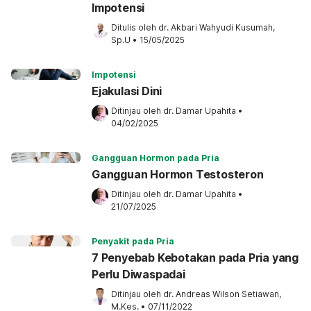
Impotensi
Ditulis oleh 
dr. Akbari Wahyudi Kusumah, 
Sp.U
•
15/05/2025
Impotensi
Ejakulasi Dini
Ditinjau oleh 
dr. Damar Upahita
•
04/02/2025
Gangguan Hormon pada Pria
Gangguan Hormon Testosteron
Ditinjau oleh 
dr. Damar Upahita
•
21/07/2025
Penyakit pada Pria
7 Penyebab Kebotakan pada Pria yang
Perlu Diwaspadai
Ditinjau oleh 
dr. Andreas Wilson Setiawan, 
M.Kes.
•
07/11/2022