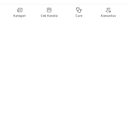
Kategori
Cek Kondisi
Care
Komunitas
Hello Sehat ingin menjadi sumber informasi Anda dalam membuat
keputusan kesehatan dan agar Anda bisa selalu hidup sehat dan
bahagia.
Ikuti Kami