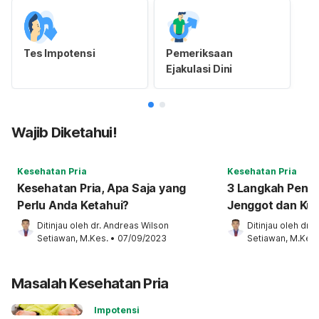
Tes Impotensi
Pemeriksaan
Ejakulasi Dini
Wajib Diketahui!
Kesehatan Pria
Kesehatan Pria
Kesehatan Pria, Apa Saja yang
3 Langkah Pent
Perlu Anda Ketahui?
Jenggot dan Ku
Ditinjau oleh 
dr. Andreas Wilson 
Ditinjau oleh 
dr. 
Setiawan, M.Kes.
•
07/09/2023
Setiawan, M.Kes.
Masalah Kesehatan Pria
Impotensi