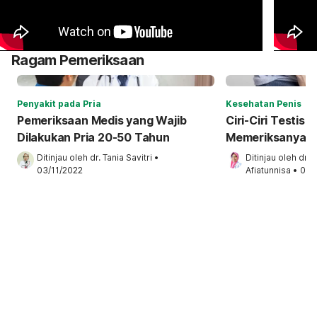
Ragam Pemeriksaan
Penyakit pada Pria
Kesehatan Penis
Pemeriksaan Medis yang Wajib
Ciri-Ciri Testis
Dilakukan Pria 20-50 Tahun
Memeriksanya d
Ditinjau oleh 
dr. Tania Savitri
•
Ditinjau oleh 
dr. N
03/11/2022
Afiatunnisa
•
01/