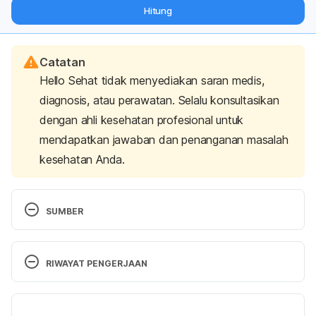
dari pakar mengenai dukungan dan perawatan berat badan
Hitung
langsung ke inbox Anda.
Catatan
Hello Sehat tidak menyediakan saran medis,
diagnosis, atau perawatan. Selalu konsultasikan
dengan ahli kesehatan profesional untuk
mendapatkan jawaban dan penanganan masalah
kesehatan Anda.
SUMBER
7 Jenis Tes dalam Cek Pra-Nikah yang akan 
Dijalani Calon Pengantin
. Kementerian Kesehatan 
RIWAYAT PENGERJAAN
Republik Indonesia. (2019). Retrieved 28 
September 2022, from 
Versi Terbaru
https://promkes.kemkes.go.id/7-jenis-tes-dalam-