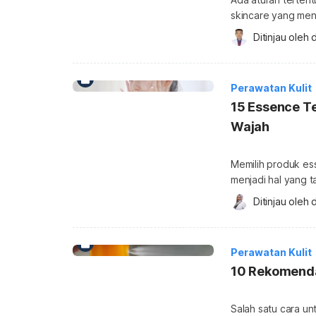
skincare yang men
retinol, Anda perl
Ditinjau oleh 
d
berisiko membuat ir
untuk kulit. Cara 
vitamin A, khususn
Perawatan Kulit
15 Essence T
Wajah
Memilih produk es
menjadi hal yang 
dengan fungsinya 
Ditinjau oleh 
d
mengoptimalkan pe
Namun, sudahkah 
memilih rekomenda
Perawatan Kulit
essence memiliki t
10 Rekomenda
Salah satu cara un