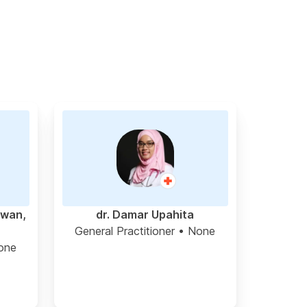
awan,
dr. Damar Upahita
General Practitioner
• None
one