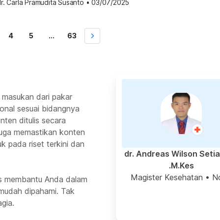
r. Carla Pramudita Susanto
•
03/07/2025
rekomendasi exfoliating toner. Cara kami memilih
iating toner Dalam memilih produk yang akan
 kami memastikan bahwa produk memiliki kandungan yang
4
5
...
63
 masukan dari pakar
ional sesuai bidangnya
ten ditulis secara
 juga memastikan konten
k pada riset terkini dan
dr. Andreas Wilson Seti
M.Kes.
Magister Kesehatan
• N
rus membantu Anda dalam
mudah dipahami. Tak
gia.