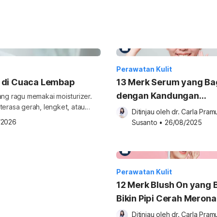
Perawatan Kulit
n di Cuaca Lembap
13 Merk Serum yang Ba
dengan Kandungan
g ragu memakai moisturizer.
terasa gerah, lengket, atau
Hyaluronic Acid
Ditinjau oleh 
dr. Carla Pramu
ti, terutama pada pagi hari.
/2026
Susanto
•
26/08/2025
lit terasa lebih “basah”,
sekaligus mendukung fungsi
Perawatan Kulit
12 Merk Blush On yang 
Bikin Pipi Cerah Merona
Ditinjau oleh 
dr. Carla Pramu