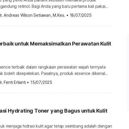
gandung retinol. Bagi Anda yang baru pertama kali pakai
u berhati-hati. Pemakaian retinol yang kurang tepat dapat
r. Andreas Wilson Setiawan, M.Kes.
•
18/07/2025
itasi kulit terasa kering. Simak cara pakai retinol yang tepat
pakai retinol yang tepat Retinol merupakan turunan dari
ya berasal […]
erbaik untuk Memaksimalkan Perawatan Kulit
sence terbaik dalam rangkaian perawatan wajah ternyata
tak boleh disepelekan. Pasalnya, produk essence dikenal
yang fokus menghidrasi kulit sehingga dapat
r. Fenti Erlianti
•
15/07/2025
nyerapan produk skincare yang akan dipakai selanjutnya.
Anda memilih produk essence yang bagus? Cara kami
si produk essence terbaik Sedikit berbeda dengan toner,
ekstur […]
si Hydrating Toner yang Bagus untuk Kulit
tuk menjaga hidrasi kulit agar tetap seimbang adalah dengan