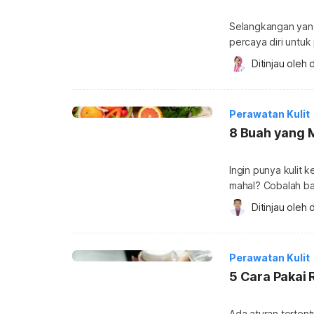
Selangkangan yang
percaya diri untu
selangkangan yan
Ditinjau oleh 
d
Selangkangan hita
dalam menghasilka
warna pada kulit. Pembalut bisa sebabkan selangkangan hitam, begitu juga
Perawatan Kulit
dengan gesekan da
8 Buah yang 
Ingin punya kulit
mahal? Cobalah b
dapat merangsang 
Ditinjau oleh 
d
mengandung zat p
benar-benar meng
yang tinggi vitamin
Perawatan Kulit
5 Cara Pakai 
Ada aturan terten