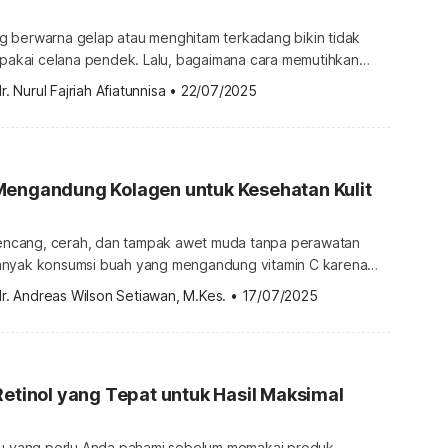
 berwarna gelap atau menghitam terkadang bikin tidak
k pakai celana pendek. Lalu, bagaimana cara memutihkan
g aman? Cara memutihkan selangkangan hitam
r. Nurul Fajriah Afiatunnisa
•
22/07/2025
m umumnya disebabkan karena struktur kulit bagian paha
n melanin berlebihan. Melanin adalah pigmen yang memberi
ri celana […]
Mengandung Kolagen untuk Kesehatan Kulit
 kencang, cerah, dan tampak awet muda tanpa perawatan
anyak konsumsi buah yang mengandung vitamin C karena
produksi kolagen. Apa saja jenisnya? Buah yang
r. Andreas Wilson Setiawan, M.Kes.
•
17/07/2025
embentuk kolagen Sebenarnya, tidak ada buah yang
andung kolagen. Namun, terdapat beberapa jenis buah
 C, antioksidan, dan zat gizi lain yang […]
Retinol yang Tepat untuk Hasil Maksimal
tu yang perlu Anda pahami sebelum memakai produk