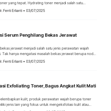
toner yang tepat. Hydrating toner menjadi salah satu
an wajah penting untuk menjaga kesehatan kulit jangka
r. Fenti Erlianti
•
03/07/2025
 hanya berlaku bagi pemilik jenis kulit kering, tapi juga jenis
minyak, dan lainnya. Cara kami memilih hydrating toner yang
i Serum Penghilang Bekas Jerawat
bekas jerawat menjadi salah satu jenis perawatan wajah
i. Tak hanya mengatasi masalah bekas jerawat berupa noda
m ini umumnya juga membantu memperbaiki tekstur wajah
r. Fenti Erlianti
•
03/07/2025
at. Berbagai merek untuk jenis serum ini patut Anda jadikan
 rangkaian perawatan wajah harian. Cara kami memilih serum
[…]
i Exfoliating Toner, Bagus Angkat Kulit Mati
elembapkan kulit, produk perawatan wajah berupa toner
iki jenis lain yang fokus untuk mengeksfoliasi kulit atau
oliating toner. Berikut ulasan untuk Anda yang ingin