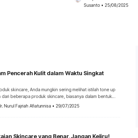
Susanto
•
25/08/2025
am Pencerah Kulit dalam Waktu Singkat
oduk skincare, Anda mungkin sering melihat istilah tone up
ma dari beberapa produk skincare, biasanya dalam bentuk
 Tahukah Anda apa itu tone up cream? Cari tahu
r. Nurul Fajriah Afiatunnisa
•
29/07/2025
 artikel berikut ini. Apa itu tone up? Dalam dunia
up adalah istilah yang digunakan pada produk perawatan
ng […]
ian Skincare yang Benar, Jangan Keliru!