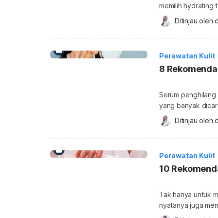
memilih hydrating 
rangkaian perawat
Ditinjau oleh 
d
panjang. Hal ini tak
kulit sensitif, ber
[…]
Perawatan Kulit
8 Rekomendas
Serum penghilang 
yang banyak dicar
gelap, jenis seru
Ditinjau oleh 
d
akibat bekas jeraw
sebagai salah satu
penghilang bekas 
Perawatan Kulit
10 Rekomendas
Tak hanya untuk m
nyatanya juga memil
disebut dengan exf