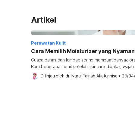
Artikel
Perawatan Kulit
Cara Memilih Moisturizer yang Nyama
Cuaca panas dan lembap sering membuat banyak oran
Baru beberapa menit setelah skincare dipakai, wajah 
seperti “tertutup”. Akibatnya, pelembap sering dilewa
Ditinjau oleh 
dr. Nurul Fajriah Afiatunnisa
•
28/04
Padahal, fungsi moisturizer bukan sekadar membuat ku
melainkan membantu menjaga keseimbangan hidrasi 
skin barrier agar kulit tetap […]