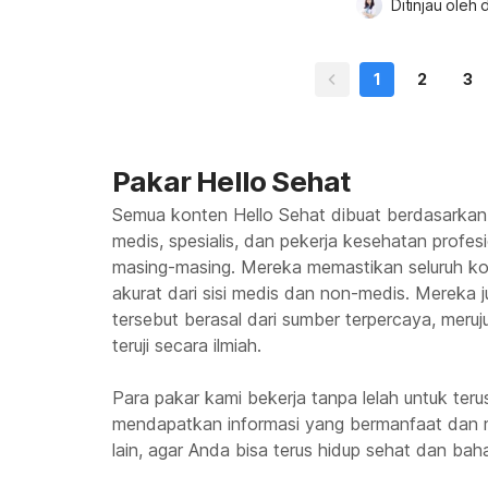
Ditinjau oleh 
d
mencoba berbagai 
rekomendasi exfol
direkomendasikan,
1
2
3
fokus untuk […]
Pakar Hello Sehat
Semua konten Hello Sehat dibuat berdasarkan
medis, spesialis, dan pekerja kesehatan profes
masing-masing. Mereka memastikan seluruh kon
akurat dari sisi medis dan non-medis. Mereka
tersebut berasal dari sumber terpercaya, meruju
teruji secara ilmiah.
Para pakar kami bekerja tanpa lelah untuk te
mendapatkan informasi yang bermanfaat dan 
lain, agar Anda bisa terus hidup sehat dan baha