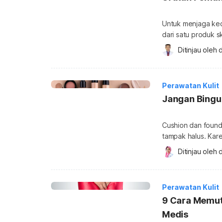
Untuk menjaga kec
dari satu produk 
skincare yang bena
Ditinjau oleh 
d
produk yang digun
Urutan skincare ya
ada banyak jenisny
Perawatan Kulit
Jangan Bingun
Cushion dan foun
tampak halus. Kar
membedakan keduan
Ditinjau oleh 
d
foundation yang u
foundation menjad
Perawatan Kulit
9 Cara Memut
Medis