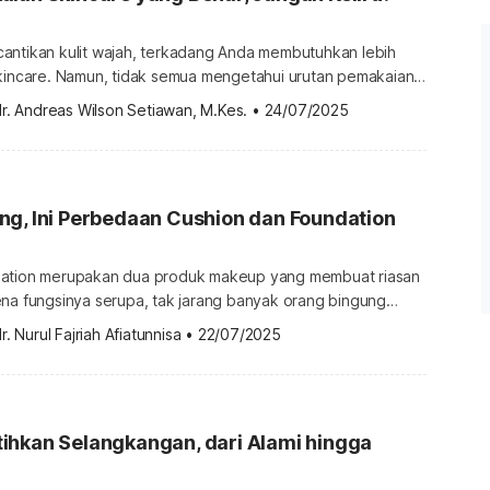
antikan kulit wajah, terkadang Anda membutuhkan lebih
skincare. Namun, tidak semua mengetahui urutan pemakaian
r. Padahal, urutan yang salah bisa mengurangi efektivitas
r. Andreas Wilson Setiawan, M.Kes.
•
24/07/2025
akan. Jadi, seperti apa tahapan skincare seharusnya?
ng benar untuk pagi Skincare atau produk perawatan kulit
a, mulai dari pembersih wajah hingga […]
g, Ini Perbedaan Cushion dan Foundation
dation merupakan dua produk makeup yang membuat riasan
ena fungsinya serupa, tak jarang banyak orang bingung
ya. Agar tidak salah pilih, ketahui perbedaan cushion dan
r. Nurul Fajriah Afiatunnisa
•
22/07/2025
tama. Perbedaan cushion dan foundation Cushion dan
i produk makeup andalan untuk mendapatkan tampilan
wajah yang halus dengan warna kulit terlihat merata. Meski memiliki fungsi […]
ihkan Selangkangan, dari Alami hingga