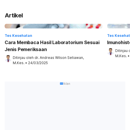
Artikel
Tes Kesehatan
Tes Keseha
Cara Membaca Hasil Laboratorium Sesuai
Imunohist
Jenis Pemeriksaan
Ditinjau 
M.Kes.
•
Ditinjau oleh 
dr. Andreas Wilson Setiawan, 
M.Kes.
•
24/03/2025
Iklan