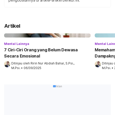
pengobatannya di artikel-artikel berikut ini.
Artikel
Mental Lainnya
Mental Lain
7 Ciri-Ciri Orang yang Belum Dewasa
Memahami
Secara Emosional
Dampakn
Ditinjau oleh 
Ririn Nur Abdiah Bahar, S.Psi., 
Ditinjau 
M.Psi.
•
06/09/2025
M.Psi.
•
Iklan