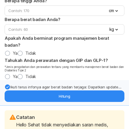
Berapa tinggi Anda?
cm
Berapa berat badan Anda?
kg
Apakah Anda berminat program manajemen berat
badan?
Ya
Tidak
Tahukah Anda perawatan dengan GIP dan GLP-1?
*Jenis pengobatan dan perawatan terbaru yang membantu manajemen berat badan dan
Diabetes Tipe 2
Ya
Tidak
Ikuti terus infonya agar berat badan terjaga: Dapatkan update
dari pakar mengenai dukungan dan perawatan berat badan
Hitung
langsung ke inbox Anda.
Catatan
Hello Sehat tidak menyediakan saran medis,