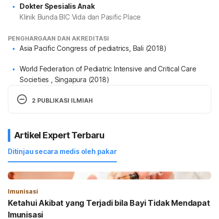
Dokter Spesialis Anak
Klinik Bunda BIC Vida dan Pasific Place
PENGHARGAAN DAN AKREDITASI
Asia Pacific Congress of pediatrics, Bali (2018)
World Federation of Pediatric Intensive and Critical Care
Societies , Singapura (2018)
2 PUBLIKASI ILMIAH
EMERGENCY TRACHEOSTOMY CASE DUE TO
TRACHEAL STENOSIS ON CHILDREN AGE 12
Artikel Expert Terbaru
YEARS 9 MONTHS
Ditinjau secara medis oleh pakar
Resistensi Antimikrobial pada Infeksi Saluran
Kemih Anak
Imunisasi
Ketahui Akibat yang Terjadi bila Bayi Tidak Mendapat
Imunisasi