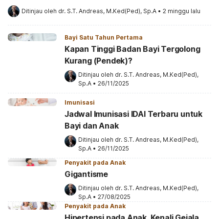
Ditinjau oleh 
dr. S.T. Andreas, M.Ked(Ped), Sp.A
•
2 minggu lalu
Bayi Satu Tahun Pertama
Kapan Tinggi Badan Bayi Tergolong
Kurang (Pendek)?
Ditinjau oleh 
dr. S.T. Andreas, M.Ked(Ped), 
Sp.A
•
26/11/2025
Imunisasi
Jadwal Imunisasi IDAI Terbaru untuk
Bayi dan Anak
Ditinjau oleh 
dr. S.T. Andreas, M.Ked(Ped), 
Sp.A
•
26/11/2025
Penyakit pada Anak
Gigantisme
Ditinjau oleh 
dr. S.T. Andreas, M.Ked(Ped), 
Sp.A
•
27/08/2025
Penyakit pada Anak
Hipertensi pada Anak, Kenali Gejala