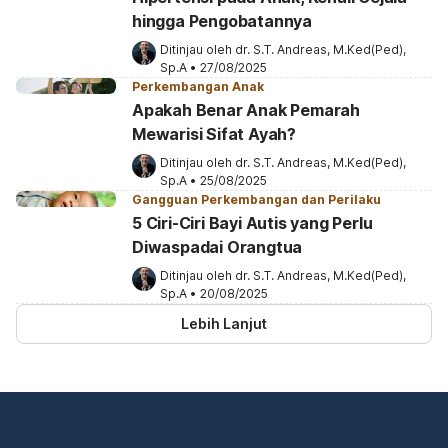
hingga Pengobatannya
Ditinjau oleh 
dr. S.T. Andreas, M.Ked(Ped), 
Sp.A
•
27/08/2025
Perkembangan Anak
Apakah Benar Anak Pemarah
Mewarisi Sifat Ayah?
Ditinjau oleh 
dr. S.T. Andreas, M.Ked(Ped), 
Sp.A
•
25/08/2025
Gangguan Perkembangan dan Perilaku
5 Ciri-Ciri Bayi Autis yang Perlu
Diwaspadai Orangtua
Ditinjau oleh 
dr. S.T. Andreas, M.Ked(Ped), 
Sp.A
•
20/08/2025
Lebih Lanjut