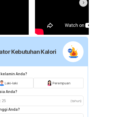
ator Kebutuhan Kalori
s kelamin Anda?
Laki-laki
Perempuan
sia Anda?
(tahun)
inggi Anda?