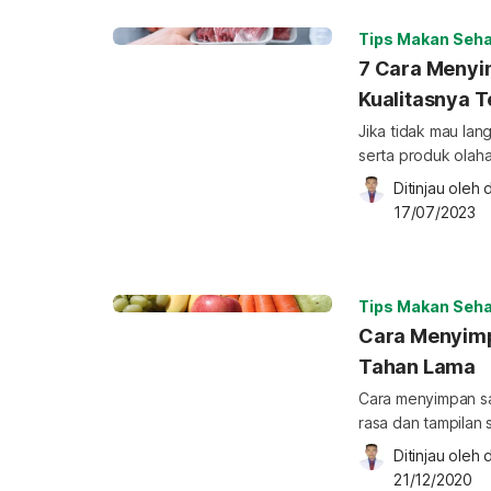
baik dan benar, y
Menurut sebuah [
Tips Makan Seha
7 Cara Menyi
Kualitasnya T
Jika tidak mau lan
serta produk olaha
disimpan dalam ku
Ditinjau oleh 
d
menyimpan daging 
17/07/2023
daging di kulkas 
sebelum menyimpan
sudah mengecek ko
[…]
Tips Makan Seha
Cara Menyimp
Tahan Lama
Cara menyimpan s
rasa dan tampilan 
yang dikandungnya
Ditinjau oleh 
d
mengetahui bagai
21/12/2020