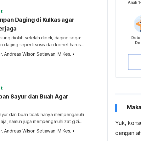
uk! Pentingnya menjaga kebersihan dapur
Anak 1
…]
t
mpan Daging di Kulkas agar
erjaga
gsung diolah setelah dibeli, daging segar
Detek
De
n daging seperti sosis dan kornet harus
Post
lkas agar awet. Lantas, bagaimana cara
r. Andreas Wilson Setiawan, M.Kes.
•
di kulkas yang tepat? Cara menyimpan
Ada beberapa hal yang harus diperhatikan
 daging ke dalam kulkas. Pastikan Anda
ndisi-kondisi berikut. 1. Bungkus daging
t
an Sayur dan Buah Agar
Maka
ayur dan buah tidak hanya mempengaruhi
saja, namun juga mempengaruhi zat gizi
Yuk, kons
. Oleh karena itu, penting untuk
r. Andreas Wilson Setiawan, M.Kes.
•
dengan ahl
mana caranya menyimpan buah dan sayur