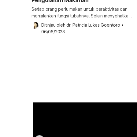
Pengolahan Makanan
Setiap orang perlu makan untuk beraktivitas dan
menjalankan fungsi tubuhnya. Selain menyehatkan,
asupan tersebut juga harus aman untuk
Ditinjau oleh 
dr. Patricia Lukas Goentoro
•
dikonsumsi. Keamanan pangan mengatur segala
06/06/2023
hal tentang ini, mulai dari proses pemilihan,
penyimpanan, hingga pengolahan yang tepat.
Pentingnya prinsip keamanan pangan Ketika Anda
berupaya makan makanan yang menyehatkan,
makanan ini tidak hanya harus mengandung gizi
yang seimbang, tapi juga […]