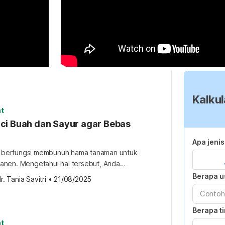
Kalkul
t
ci Buah dan Sayur agar Bebas
Apa jeni
da berfungsi membunuh hama tanaman untuk
nen. Mengetahui hal tersebut, Anda
h dan sayur dengan tepat supaya
Berapa u
r. Tania Savitri
•
21/08/2025
nempel pada bahan makanan hilang.
narnya? Buah dan sayur yang paling
Penggunaan pestisida menimbulkan pro
Berapa t
gan petani dan aktivitis lingkungan.
t