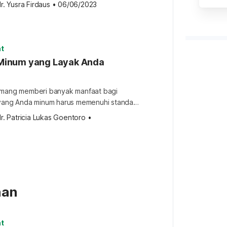
r. Yusra Firdaus
•
06/06/2023
msi makanan mentah, tapi memang harus
milih jenis bahan makanannya. Salah-salah,
 berbagai gangguan pencernaan. Mau
ah? Yuk, intip beberapa resep kreasi
t
ng tentu sehat […]
r Minum yang Layak Anda
emang memberi banyak manfaat bagi
 yang Anda minum harus memenuhi standar
hukah Anda apa saja syarat kelayakan air
r. Patricia Lukas Goentoro
•
m atau digunakan untuk memasak? Syarat
sumsi Minum air putih bisa menghidrasi
kan berbagai fungsi organ, dari
ot. Agar seluruh manfaat
nan
t