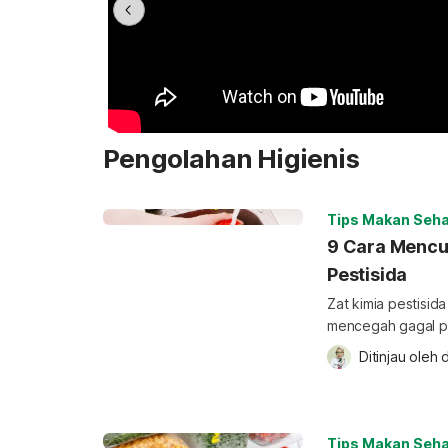
Pengolahan Higienis
Tips Makan Seha
9 Cara Mencu
Pestisida
Zat kimia pestisi
mencegah gagal pa
perlu mencuci bua
Ditinjau oleh 
d
pestisida yang me
Bagaimana cara be
banyak pestisida 
dan kontra di kalan
Tips Makan Seha