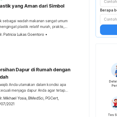
pestisida yang menempel pada […]
lastik yang Aman dari Simbol
Berapa b
ik sebagai wadah makanan sangat umum
mengingat plastik relatif murah, praktis,
a di pasaran. Namun, tidak semua jenis
r. Patricia Lukas Goentoro
•
nakan sebagai tempat makanan. Kenali kode
 untuk kesehatan. Kode plastik yang aman
sahkan dengan kebutuhan sehari-hari. Hampir
dupan manusia menggunakan plastik, dari
rsihan Dapur di Rumah dengan
udah
Detek
wajib Anda utamakan dalam kondisi apa
Pen
Ja
erkecuali menjaga dapur Anda agar tetap
ari kotoran. Sekilas, Anda mungkin
r. Mikhael Yosia, BMedSci, PGCert, 
ur Anda baik-baik saja dan terjaga
/07/2021
amun, apa benar kenyataannya demikian?
cara menjaga kebersihan dapur dengan
Tes S