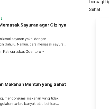
an kualitasnya tetap bagus. Pedoman
berbagi ti
nyimpan sayur dan buah Sebelumnya, Anda
Sehat.
prinsip dasar yang mempengaruhi kualitas
t
 Memasak Sayuran agar Gizinya
nikmati sayuran yakni dengan
ih dahulu. Namun, cara memasak sayuran
bisa menghilangkan sejumlah vitamin dan
r. Patricia Lukas Goentoro
•
gizinya. Maka itu, Anda perlu tahu cara
yang benar. Sayuran kaya akan vitamin B
Sayangnya, keduanya merupakan vitamin
dah hilang selama proses pemasakan. Cara
an Makanan Mentah yang Sehat
ng, mengonsumsi makanan yang tidak
ngolahan terlalu banyak atau bahkan
aik bagi kesehatan. Mungkin Anda bisa