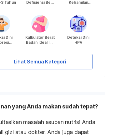
-3 Tahun
Defisiensi Besi
Kehamilan
Depresi
pada Anak
untuk Hari
Perkiraan Lahir
si Dini
Kalkulator Berat
Deteksi Dini
Skrining Kondisi
presi
Badan Ideal Ibu
HPV
Kulit
partum
Hamil
Lihat Semua Kategori
nan yang Anda makan sudah tepat?
ultasikan masalah asupan nutrisi Anda
i gizi atau dokter. Anda juga dapat