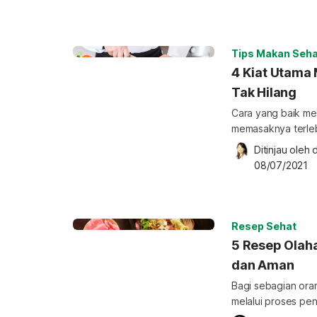
agar bertahan lama d
penting dalam me
harus mengetahui 
buah dan […]
Tips Makan Seha
4 Kiat Utama
Tak Hilang
Cara yang baik me
memasaknya terleb
yang salah justru 
Ditinjau oleh 
d
mengubah kualitas 
08/07/2021
mengolah sayuran 
kompleks dan C. 
larut air yang mu
[…]
Resep Sehat
5 Resep Olah
dan Aman
Bagi sebagian ora
melalui proses pe
mentah, katanya b