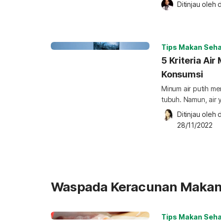
Ditinjau oleh 
d
mencoba mengonsu
hati-hati dalam me
bisa menimbulkan
coba makanan ment
Tips Makan Seha
makanan mentah ya
5 Kriteria Ai
Konsumsi
Minum air putih m
tubuh. Namun, air
layak konsumsi. Ta
Ditinjau oleh 
d
yang aman diminu
28/11/2022
air yang layak kon
tubuh dan melancar
pencernaan, tulang, hingga ot
tersebut […]
Waspada Keracunan Maka
Tips Makan Seha