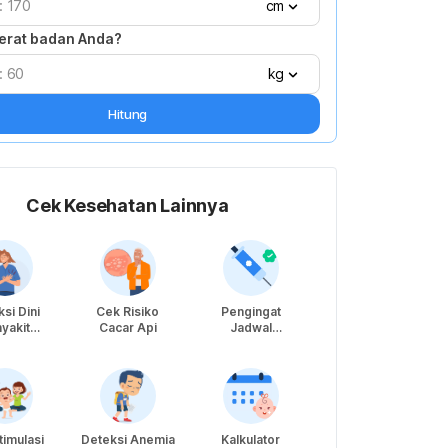
cm
erat badan Anda?
kg
Hitung
Cek Kesehatan Lainnya
si Dini
Cek Risiko
Pengingat
Kalkulator
yakit
Cacar Api
Jadwal
Kebutuhan
ntung
Imunisasi Bayi
Protein Anak
dan Anak
timulasi
Deteksi Anemia
Kalkulator
Deteksi Dini