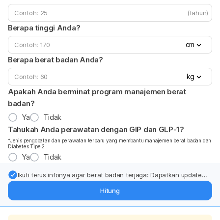
(tahun)
Berapa tinggi Anda?
cm
Berapa berat badan Anda?
kg
Apakah Anda berminat program manajemen berat
badan?
Ya
Tidak
Tahukah Anda perawatan dengan GIP dan GLP-1?
*Jenis pengobatan dan perawatan terbaru yang membantu manajemen berat badan dan
Diabetes Tipe 2
Ya
Tidak
Ikuti terus infonya agar berat badan terjaga: Dapatkan update
dari pakar mengenai dukungan dan perawatan berat badan
Hitung
langsung ke inbox Anda.