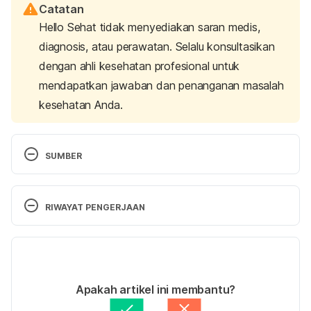
Catatan
Hello Sehat tidak menyediakan saran medis,
diagnosis, atau perawatan. Selalu konsultasikan
dengan ahli kesehatan profesional untuk
mendapatkan jawaban dan penanganan masalah
kesehatan Anda.
SUMBER
Assistant Secretary for Public Affairs. (2022). Cold 
Food Storage Chart. FoodSafety.gov. Retrieved 
RIWAYAT PENGERJAAN
July 17 2023, from 
https://www.foodsafety.gov/food-safety-
Versi Terbaru
charts/cold-food-storage-charts
17/07/2023
10 Common Food Safety Mistakes. (2021). 
Ditulis oleh 
Karinta Ariani Setiaputri
Apakah artikel ini membantu?
Retrieved July 17 2023, from 
Ditinjau secara medis oleh
dr. Andreas Wilson 