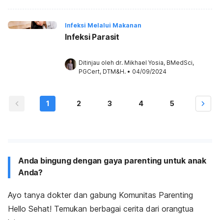
Infeksi Melalui Makanan
Infeksi Parasit
Ditinjau oleh 
dr. Mikhael Yosia, BMedSci, 
PGCert, DTM&H.
•
04/09/2024
1
2
3
4
5
Anda bingung dengan gaya parenting untuk anak
Anda?
Ayo tanya dokter dan gabung Komunitas Parenting
Hello Sehat! Temukan berbagai cerita dari orangtua