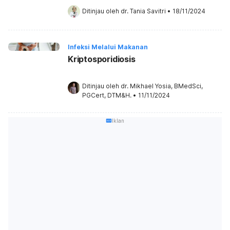
Ditinjau oleh 
dr. Tania Savitri
•
18/11/2024
Infeksi Melalui Makanan
Kriptosporidiosis
Ditinjau oleh 
dr. Mikhael Yosia, BMedSci, 
PGCert, DTM&H.
•
11/11/2024
Iklan