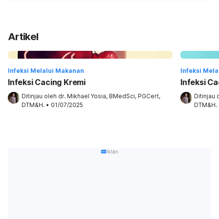
Artikel
Infeksi Melalui Makanan
Infeksi Mel
Infeksi Cacing Kremi
Infeksi C
Ditinjau oleh 
dr. Mikhael Yosia, BMedSci, PGCert, 
Ditinjau 
DTM&H.
•
01/07/2025
DTM&H.
Iklan