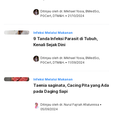
Ditinjau oleh 
dr. Mikhael Yosia, BMedSci, 
PGCert, DTM&H.
•
21/10/2024
Infeksi Melalui Makanan
9 Tanda Infeksi Parasit di Tubuh,
Kenali Sejak Dini
Ditinjau oleh 
dr. Mikhael Yosia, BMedSci, 
PGCert, DTM&H.
•
11/09/2024
Infeksi Melalui Makanan
Taenia saginata, Cacing Pita yang Ada
pada Daging Sapi
Ditinjau oleh 
dr. Nurul Fajriah Afiatunnisa
•
05/09/2024