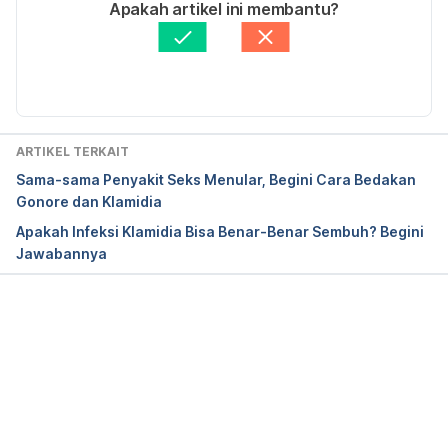
Ditulis oleh 
Widya Citra Andini
Apakah artikel ini membantu?
https://www.plannedparenthood.org/learn/stds-hiv-
Ditinjau secara medis oleh
dr. Mikhael Yosia, 
safer-sex/chlamydia
BMedSci, PGCert, DTM&H.
Diperbarui oleh: 
Fidhia Kemala
Sexual transmitted infections (STIs) – WHO. 
(2024). Retrieved 07 April 2025, from 
http://www.who.int/mediacentre/factsheets/fs110/
ARTIKEL TERKAIT
en/
Sama-sama Penyakit Seks Menular, Begini Cara Bedakan
Gonore dan Klamidia
Chlamydia Trachomatis – Mayo Clinic. (2024). 
Apakah Infeksi Klamidia Bisa Benar-Benar Sembuh? Begini
Retrieved 07 April 2025, from 
Jawabannya
https://www.mayoclinic.org/diseases-
conditions/chlamydia/symptoms-causes/syc-
20355349
Memuat...
Chlamydia Symptoms and Treatment – Avert. (n.d). 
Retrieved 07 April 2025, from 
https://www.avert.org/sex-stis/sexually-
transmitted-infections/chlamydia