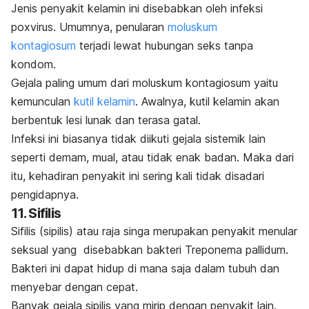
Jenis penyakit kelamin ini disebabkan oleh infeksi
poxvirus
. Umumnya, penularan
moluskum
kontagiosum
terjadi lewat hubungan seks tanpa
kondom.
Gejala paling umum dari moluskum kontagiosum yaitu
kemunculan
kutil kelamin
. Awalnya, kutil kelamin akan
berbentuk lesi lunak dan terasa gatal.
Infeksi ini biasanya tidak diikuti gejala sistemik lain
seperti demam, mual, atau tidak enak badan. Maka dari
itu, kehadiran penyakit ini sering kali tidak disadari
pengidapnya.
11. Sifilis
Sifilis (sipilis) atau raja singa merupakan penyakit menular
seksual yang disebabkan bakteri
Treponema pallidum
.
Bakteri ini dapat hidup di mana saja dalam tubuh dan
menyebar dengan cepat.
Banyak gejala sipilis yang mirip dengan penyakit lain.