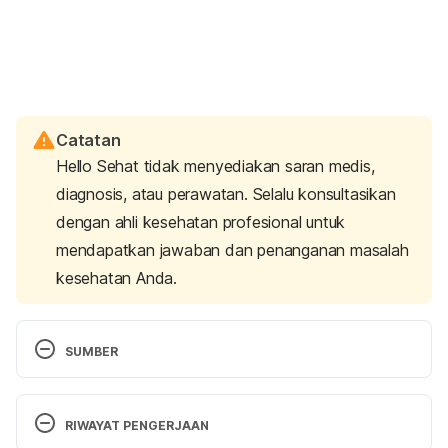
Catatan
Hello Sehat tidak menyediakan saran medis,
diagnosis, atau perawatan. Selalu konsultasikan
dengan ahli kesehatan profesional untuk
mendapatkan jawaban dan penanganan masalah
kesehatan Anda.
SUMBER
Sexually transmitted infections (STIs). (2024). 
Retrieved 4 March 2025, from 
RIWAYAT PENGERJAAN
https://www.who.int/news-room/fact-