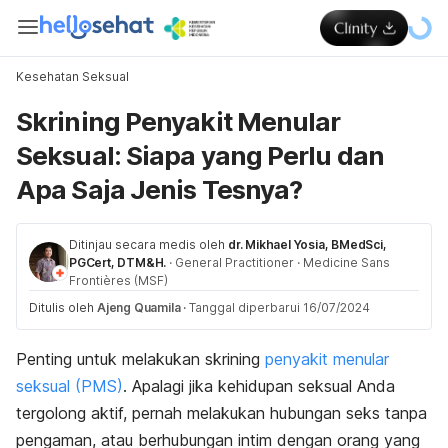
Kesehatan Seksual
Skrining Penyakit Menular
Seksual: Siapa yang Perlu dan
Apa Saja Jenis Tesnya?
Ditinjau secara medis oleh
dr. Mikhael Yosia, BMedSci,
PGCert, DTM&H.
·
General Practitioner
·
Medicine Sans
Frontières (MSF)
Ditulis oleh
Ajeng Quamila
·
Tanggal diperbarui 16/07/2024
Penting untuk melakukan skrining
penyakit menular
seksual (PMS)
. Apalagi jika kehidupan seksual Anda
tergolong aktif, pernah melakukan hubungan seks tanpa
pengaman, atau berhubungan intim dengan orang yang