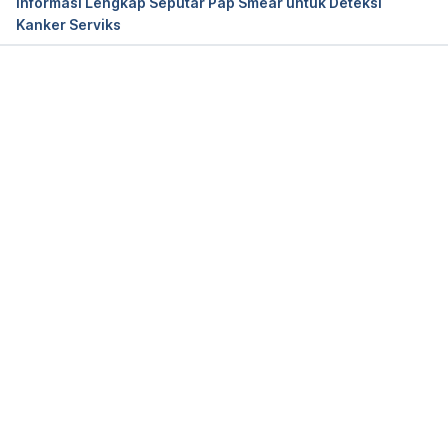
Informasi Lengkap Seputar Pap Smear untuk Deteksi
Kanker Serviks
Memuat...