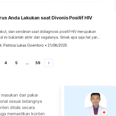
i memilih kondom bergerigi terbaik Kondom adalah metode
hubungan […]
rus Anda Lakukan saat Divonis Positif HIV
akut, dan sendirian saat didiagnosis positif HIV merupakan
al ini bukanlah akhir dari segalanya. Simak apa saja hal yang
lakukan jika positif HIV. Hal yang harus dilakukan jika positif
r. Patricia Lukas Goentoro
•
21/08/2025
i Anda positif HIV memang cukup mengejutkan. Namun,
dengan HIV dapat berumur panjang dan hidup sehat bila […]
4
5
...
59
 masukan dari pakar
ional sesuai bidangnya
ten ditulis secara
 juga memastikan konten