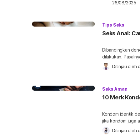
HIV yang penting A
26/08/2025
dua kondisi berbe
virus yang masuk 
Tips Seks
Seks Anal: C
Dibandingkan deng
dilakukan. Pasaln
terutama soal dam
Ditinjau oleh 
d
mencobanya dengan
posisi yang aman, 
(anal sex) adalah 
Seks Aman
10 Merk Kondo
Kondom identik de
jika kondom juga a
kondom tersebut l
Ditinjau oleh 
d
pakai. Lantas, mer