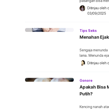
pasangan bisa mend
mengerti apa keing
Ditinjau oleh 
hal yang paling dis
03/09/2025
berhubungan intim
mengedepankan as
Tips Seks
Menahan Ejaku
Sengaja menunda ej
lama. Menunda eja
orgasme saat berh
Ditinjau oleh 
d
yang terjadi pada 
pria sudah mengala
Gonore
Apakah Bisa 
Putih?
Kencing nanah ata