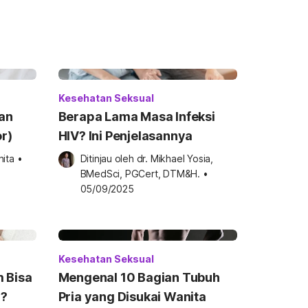
Kesehatan Seksual
an
Berapa Lama Masa Infeksi
or)
HIV? Ini Penjelasannya
hita
•
Ditinjau oleh 
dr. Mikhael Yosia, 
BMedSci, PGCert, DTM&H.
•
05/09/2025
Kesehatan Seksual
 Bisa
Mengenal 10 Bagian Tubuh
m?
Pria yang Disukai Wanita