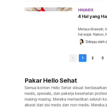
pasaran? Cara kam
kontrasepsi agar 
HIV/AIDS
4 Hal yang Ha
Merasa khawatir, t
hal wajar. Namun, h
sebaiknya segera di
Ditinjau oleh 
d
HIV Mendapati dir
sebenarnya orang 
1
2
3
Pakar Hello Sehat
Semua konten Hello Sehat dibuat berdasarkan
medis, spesialis, dan pekerja kesehatan profes
masing-masing. Mereka memastikan seluruh kon
akurat dari sisi medis dan non-medis. Mereka