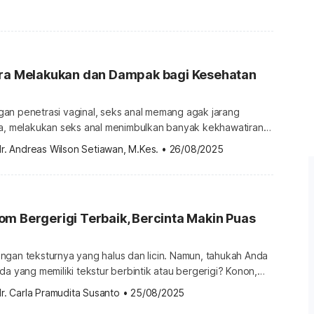
nda kenali. Tanda dan gejala HIV awal HIV dan AIDS adalah
da. Infeksi HIV disebabkan oleh human immunodeficiency
ke […]
ara Melakukan dan Dampak bagi Kesehatan
an penetrasi vaginal, seks anal memang agak jarang
ya, melakukan seks anal menimbulkan banyak kekhawatiran
pak kesehatan. Untuk Anda yang penasaran dan ingin
r. Andreas Wilson Setiawan, M.Kes.
•
26/08/2025
 pasangan, ketahui dulu seperti apa hubungan anal,
dan risikonya bagi kesehatan. Apa itu seks anal? Seks anal
hubungan intim yang melibatkan penetrasi […]
m Bergerigi Terbaik, Bercinta Makin Puas
ngan teksturnya yang halus dan licin. Namun, tahukah Anda
da yang memiliki tekstur berbintik atau bergerigi? Konon,
ebih memberikan sensasi yang menggairahkan saat Anda
r. Carla Pramudita Susanto
•
25/08/2025
k kondom bergerigi apa saja yang terbaik dan paling laris di