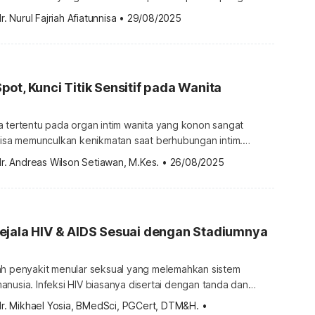
tasnya. Lalu, bagaimana cara memilih kondom yang tepat?
r. Nurul Fajriah Afiatunnisa
•
29/08/2025
emilih ukuran kondom yang pas? Sebelum mengetahui cara
 kondom yang pas, Anda perlu mengukur penis terlebih
bisa dilakukan dengan penggaris atau tali ukur. Cara
ot, Kunci Titik Sensitif pada Wanita
a tertentu pada organ intim wanita yang konon sangat
 bisa memunculkan kenikmatan saat berhubungan intim.
a letak titik sensitif wanita ini? Apa itu G-spot? G-spot
r. Andreas Wilson Setiawan, M.Kes.
•
26/08/2025
ukan oleh ahli ginekologi Ernst Grafenberg dan selanjutnya
eneliti seputar hubungan intim, Beverly Whipple. Anda
ing mendengar istilah G-spot yang dianggap […]
ejala HIV & AIDS Sesuai dengan Stadiumnya
ah penyakit menular seksual yang melemahkan sistem
nusia. Infeksi HIV biasanya disertai dengan tanda dan
a tergantung pada tingkat keparahannya. Berikut ini gejala
dr. Mikhael Yosia, BMedSci, PGCert, DTM&H.
•