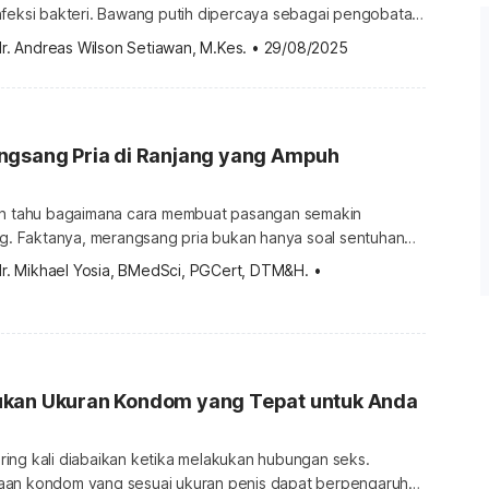
nfeksi bakteri. Bawang putih dipercaya sebagai pengobatan
it ini. Lantas, apakah cara mengobati kencing nanah dengan
r. Andreas Wilson Setiawan, M.Kes.
•
29/08/2025
r-benar manjur? Benarkah bawang putih bisa mengobati
feksi bakteri Neisseria gonorrhoeae adalah penyebab
g nanah. Bakteri gonore sering ditularkan dari satu orang
ngsang Pria di Ranjang yang Ampuh
in tahu bagaimana cara membuat pasangan semakin
ang. Faktanya, merangsang pria bukan hanya soal sentuhan
bisa melalui kata-kata, sikap, hingga suasana yang diciptakan.
dr. Mikhael Yosia, BMedSci, PGCert, DTM&H.
•
epat, hubungan intim jadi lebih hangat, penuh gairah, dan
n bagi kedua belah pihak. Cara tepat merangsang gairah
ria bukan hanya […]
kan Ukuran Kondom yang Tepat untuk Anda
ing kali diabaikan ketika melakukan hubungan seks.
aan kondom yang sesuai ukuran penis dapat berpengaruh