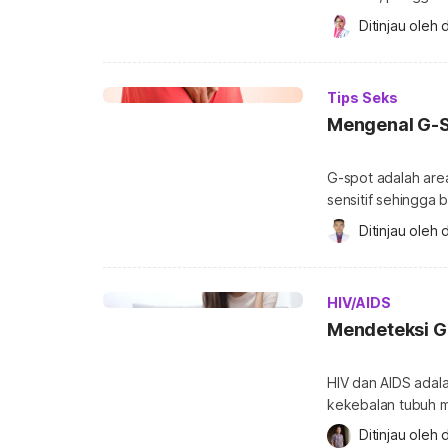
terhadap efektivi
Ditinjau oleh 
d
Bagaimana cara m
menentukan ukuran
dahulu. Pengukuran 
Tips Seks
memilih […]
Mengenal G-Sp
G-spot adalah are
sensitif sehingga
Sebenarnya, di man
Ditinjau oleh 
d
pertama kali ditem
dipopulerkan oleh p
mungkin sudah ser
HIV/AIDS
Mendeteksi G
HIV dan AIDS adal
kekebalan tubuh ma
gejala yang berbed
Ditinjau oleh 