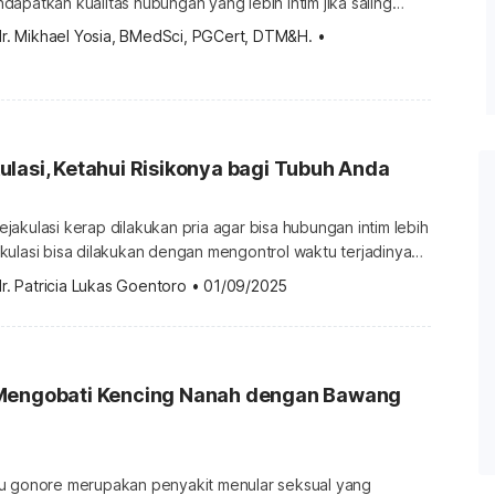
apatkan kualitas hubungan yang lebih intim jika saling
inan masing-masing di tempat tidur. Nah, mari intip berbagai
dr. Mikhael Yosia, BMedSci, PGCert, DTM&H.
•
ukai pria saat berhubungan intim. Hal yang disukai pria saat
 Selama ini, Anda mungkin menganggap pria hanya
pek visual dalam […]
lasi, Ketahui Risikonya bagi Tubuh Anda
akulasi kerap dilakukan pria agar bisa hubungan intim lebih
kulasi bisa dilakukan dengan mengontrol waktu terjadinya
ubungan. Namun, adakah risiko menahan ejakulasi? Apa
r. Patricia Lukas Goentoro
•
01/09/2025
tubuh saat menahan ejakulasi? Ejakulasi umumnya terjadi bila
mi orgasme. Saat ini terjadi, otak akan terstimulasi untuk
mengirimkan sinyal agar penis ereksi. Kemudian, vas […]
Mengobati Kencing Nanah dengan Bawang
u gonore merupakan penyakit menular seksual yang