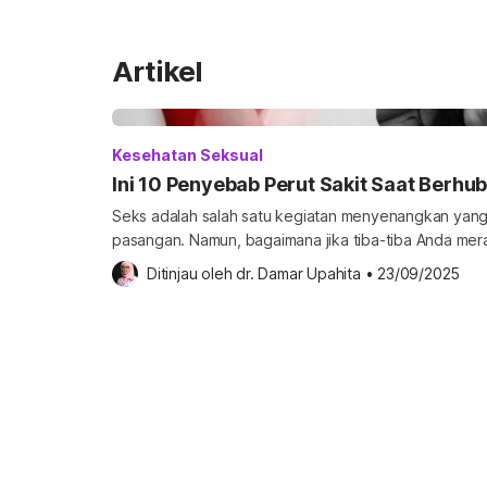
Artikel
Kesehatan Seksual
Ini 10 Penyebab Perut Sakit Saat Berhu
Seks adalah salah satu kegiatan menyenangkan yang
pasangan. Namun, bagaimana jika tiba-tiba Anda mera
berhubungan intim? Berbahaya kondisi ini pada wanit
Ditinjau oleh 
dr. Damar Upahita
•
23/09/2025
ini. Apa penyebab perut sakit saat berhubungan inti
hubungan seksual dengan pasangan (dispareunia) me
Saat terjadi penetrasi, yaitu penis […]