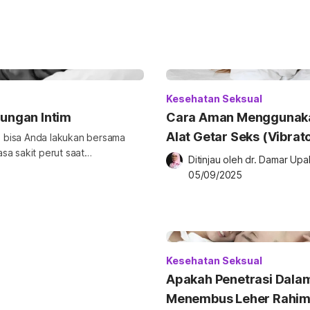
Kesehatan Seksual
bungan Intim
Cara Aman Menggunak
Alat Getar Seks (Vibrat
 bisa Anda lakukan bersama
sa sakit perut saat
Ditinjau oleh 
dr. Damar Upa
a? Cari tahu jawabannya berikut
05/09/2025
m? Sakit saat melakukan
rupakan hal yang umum terjadi.
Kesehatan Seksual
Apakah Penetrasi Dalam
Menembus Leher Rahi