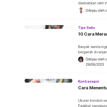
disebabkan oleh i
alami untuk penyak
Ditinjau oleh 
d
bawang putih bena
kencing nanah? In
gonore atau kencin
Tips Seks
ke […]
10 Cara Mera
Banyak wanita ing
bergairah di ranj
fisik, tetapi juga 
Ditinjau oleh 
Dengan cara yang t
29/08/2025
tentunya memuaska
pria Merangsang p
Kontrasepsi
Cara Menentu
Ukuran kondom ser
Padahal, penggun