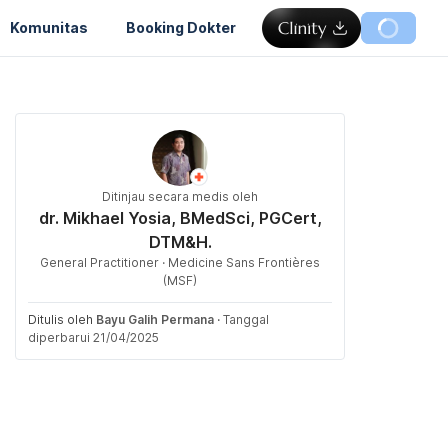
Komunitas
Booking Dokter
Ditinjau secara medis oleh
dr. Mikhael Yosia, BMedSci, PGCert,
DTM&H.
General Practitioner · Medicine Sans Frontières
(MSF)
Ditulis oleh
Bayu Galih Permana
·
Tanggal
diperbarui 21/04/2025