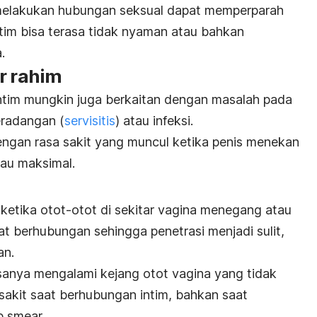
a melakukan hubungan seksual dapat memperparah
intim bisa terasa tidak nyaman atau bahkan
.
r rahim
ntim mungkin juga berkaitan dengan masalah pada
peradangan (
servisitis
) atau infeksi.
dengan rasa sakit yang muncul ketika penis menekan
tau maksimal.
ketika otot-otot di sekitar vagina menegang atau
t berhubungan sehingga penetrasi menjadi sulit,
an.
sanya mengalami kejang otot vagina yang tidak
akit saat berhubungan intim, bahkan saat
p smear
.