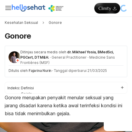
Kesehatan Seksual
Gonore
Gonore
Ditinjau secara medis oleh
dr. Mikhael Yosia, BMedSci,
PGCert, DTM&H.
·
General Practitioner
·
Medicine Sans
Frontières (MSF)
Ditulis oleh
Fajarina Nurin
·
Tanggal diperbarui 21/03/2025
Indeks:
Definisi
Gejala
Gonore merupakan penyakit menular seksual yang
Penyebab
jarang disadari karena ketika awal terinfeksi kondisi ini
Faktor risiko
Komplikasi
bisa tidak menimbulkan gejala.
Diagnosis
Pengobatan
Perawatan rumahan