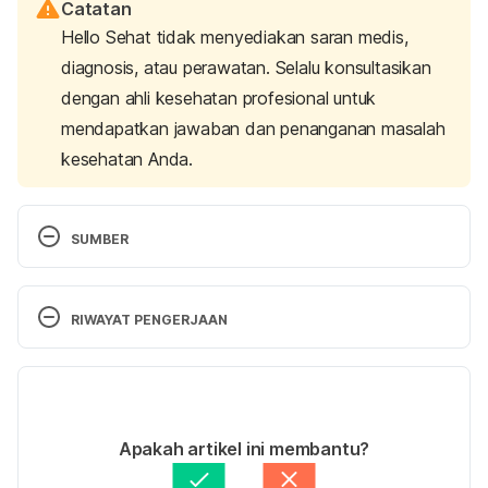
Catatan
Hello Sehat tidak menyediakan saran medis,
diagnosis, atau perawatan. Selalu konsultasikan
dengan ahli kesehatan profesional untuk
mendapatkan jawaban dan penanganan masalah
kesehatan Anda.
SUMBER
Gonorrhea – Symptoms and causes. (2024). 
Retrieved 10 March 2025, from 
RIWAYAT PENGERJAAN
https://www.mayoclinic.org/diseases-
conditions/gonorrhea/symptoms-causes/syc-
Versi Terbaru
20351774
21/03/2025
STD Facts – Gonorrhea. (2025). Retrieved 10 
Ditulis oleh 
Fajarina Nurin
Apakah artikel ini membantu?
March 2025, from 
Ditinjau secara medis oleh
dr. Mikhael Yosia, 