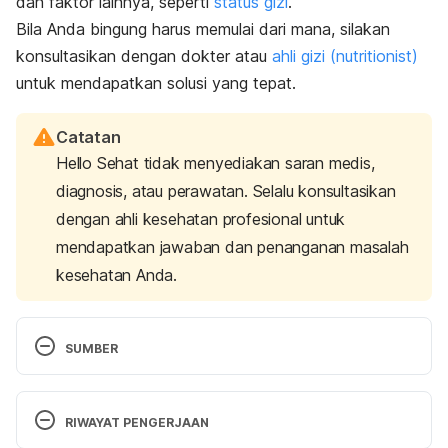
dan faktor lainnya, seperti
status gizi
.
Bila Anda bingung harus memulai dari mana, silakan
konsultasikan dengan dokter atau
ahli gizi (nutritionist)
untuk mendapatkan solusi yang tepat.
Catatan
Hello Sehat tidak menyediakan saran medis,
diagnosis, atau perawatan. Selalu konsultasikan
dengan ahli kesehatan profesional untuk
mendapatkan jawaban dan penanganan masalah
kesehatan Anda.
SUMBER
Peraturan Menteri Kesehatan Republik Indonesia 
Nomor 41 Tahun 2014 Tentang Pedoman Gizi 
RIWAYAT PENGERJAAN
Seimbang. Jakarta: Kemenkes RI.