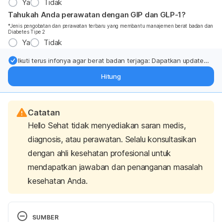
Ya
Tidak
Tahukah Anda perawatan dengan GIP dan GLP-1?
*Jenis pengobatan dan perawatan terbaru yang membantu manajemen berat badan dan
Diabetes Tipe 2
Ya
Tidak
Ikuti terus infonya agar berat badan terjaga: Dapatkan update
dari pakar mengenai dukungan dan perawatan berat badan
Hitung
langsung ke inbox Anda.
Catatan
Hello Sehat tidak menyediakan saran medis,
diagnosis, atau perawatan. Selalu konsultasikan
dengan ahli kesehatan profesional untuk
mendapatkan jawaban dan penanganan masalah
kesehatan Anda.
SUMBER