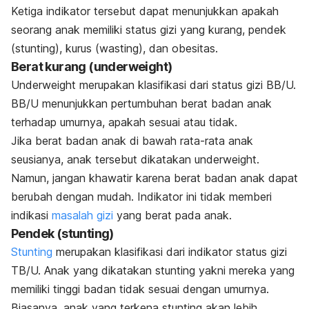
Ketiga indikator tersebut dapat menunjukkan apakah
seorang anak memiliki status gizi yang kurang, pendek
(
stunting
), kurus (
wasting
), dan obesitas.
Berat kurang (
underweight
)
Underweight
merupakan klasifikasi dari status gizi BB/U.
BB/U menunjukkan pertumbuhan berat badan anak
terhadap umurnya, apakah sesuai atau tidak.
Jika berat badan anak di bawah rata-rata anak
seusianya, anak tersebut dikatakan
underweight.
Namun, jangan khawatir karena berat badan anak dapat
berubah dengan mudah. Indikator ini tidak memberi
indikasi
masalah gizi
yang berat pada anak.
Pendek (
stunting
)
Stunting
merupakan klasifikasi dari indikator status gizi
TB/U. Anak yang dikatakan
stunting
yakni mereka yang
memiliki tinggi badan tidak sesuai dengan umurnya.
Biasanya, anak yang terkena
stunting
akan lebih