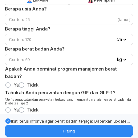
Laki-laki
Perempuan
Berapa usia Anda?
(tahun)
Berapa tinggi Anda?
cm
Berapa berat badan Anda?
kg
Apakah Anda berminat program manajemen berat
badan?
Ya
Tidak
Tahukah Anda perawatan dengan GIP dan GLP-1?
*Jenis pengobatan dan perawatan terbaru yang membantu manajemen berat badan dan
Diabetes Tipe 2
Ya
Tidak
Ikuti terus infonya agar berat badan terjaga: Dapatkan update
dari pakar mengenai dukungan dan perawatan berat badan
Hitung
langsung ke inbox Anda.