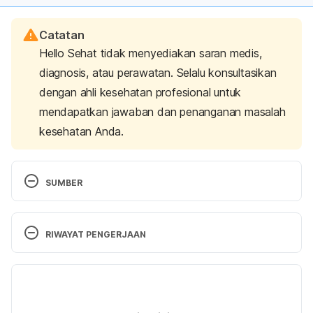
Catatan
Hello Sehat tidak menyediakan saran medis,
diagnosis, atau perawatan. Selalu konsultasikan
dengan ahli kesehatan profesional untuk
mendapatkan jawaban dan penanganan masalah
kesehatan Anda.
SUMBER
Kementerian Kesehatan RI. 2013. Riset Kesehatan 
RIWAYAT PENGERJAAN
Dasar (Riskesdas) 2013. Jakarta: Kementerian 
Kesehatan Republik Indonesia.
Versi Terbaru
07/02/2023
Ditulis oleh 
Arinda Veratamala