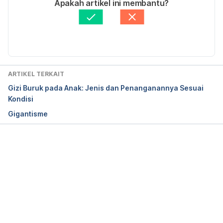
Apakah artikel ini membantu?
Ditinjau secara medis oleh
dr. Andreas Wilson 
WHO. 2010. Nutrition Landscape Information 
Setiawan, M.Kes.
Diperbarui oleh: 
Fidhia Kemala
System (NLIS) Country Profile Indicators: 
Interpretation Guide. Retrieved from 
http://www.who.int/nutrition/nlis_interpretation_guid
e.pdf. Accessed 7 February, 2023.
ARTIKEL TERKAIT
Gizi Buruk pada Anak: Jenis dan Penanganannya Sesuai
Kondisi
Gigantisme
FAO. The Sixth World Food Survey. Retrieved from 
http://www.fao.org/docrep/012/w0931e/w0931e17.
pdf. Accessed 7 February, 2023.
Memuat...