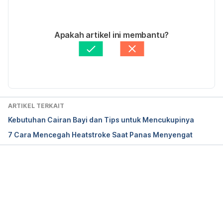
09/05/2023
Ditulis oleh
dr. Chrisendy Hakim
Apakah artikel ini membantu?
Diperbarui oleh: 
Abduraafi Andrian
ARTIKEL TERKAIT
Kebutuhan Cairan Bayi dan Tips untuk Mencukupinya
7 Cara Mencegah Heatstroke Saat Panas Menyengat
Memuat...