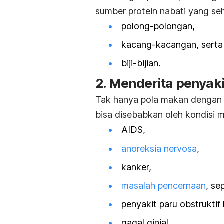
sumber protein nabati yang seh
polong-polongan,
kacang-kacangan, sert
biji-bijian.
2. Menderita penyaki
Tak hanya pola makan dengan k
bisa disebabkan oleh kondisi me
AIDS,
anoreksia nervosa
,
kanker,
masalah pencernaan
, se
penyakit paru obstruktif
gagal ginjal.