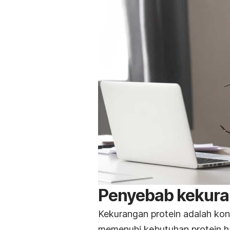
Penyebab kekura
Kekurangan protein adalah kon
memenuhi kebutuhan protein ha