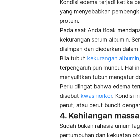
Kondisi edema terjadi ketika 
yang menyebabkan pembengkak
protein.
Pada saat Anda tidak mendapa
kekurangan serum albumin. Se
disimpan dan diedarkan dalam
Bila tubuh
kekurangan albumin
terpengaruh pun muncul. Hal ini
menyulitkan tubuh mengatur da
Perlu diingat bahwa edema ter
disebut
kwashiorkor
. Kondisi
perut, atau perut buncit deng
4. Kehilangan massa
Sudah bukan rahasia umum lagi
pertumbuhan dan kekuatan otot.