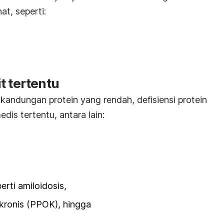
at, seperti:
a
t tertentu
andungan protein yang rendah, defisiensi protein
dis tertentu, antara lain:
perti amiloidosis,
 kronis (PPOK),
hingga