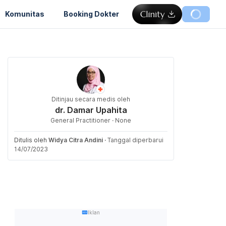
Komunitas
Booking Dokter
Ditinjau secara medis oleh
dr. Damar Upahita
General Practitioner · None
Ditulis oleh
Widya Citra Andini
·
Tanggal diperbarui
14/07/2023
Iklan