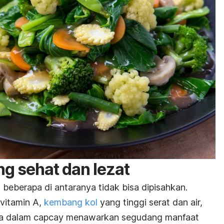
g sehat dan lezat
n beberapa di antaranya tidak bisa dipisahkan.
itamin A,
kembang kol
yang tinggi serat dan air,
nnya dalam capcay menawarkan segudang manfaat