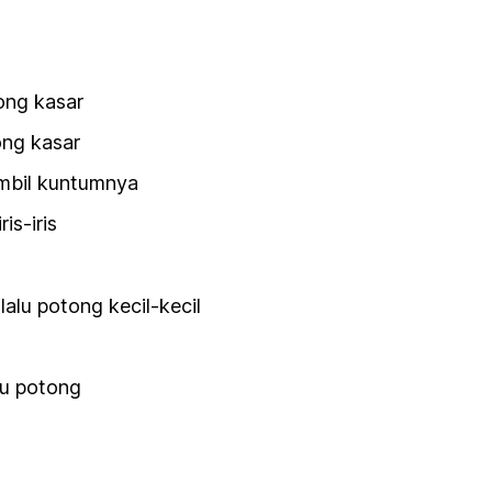
ong kasar
ong kasar
mbil kuntumnya
is-iris
lalu potong kecil-kecil
lu potong