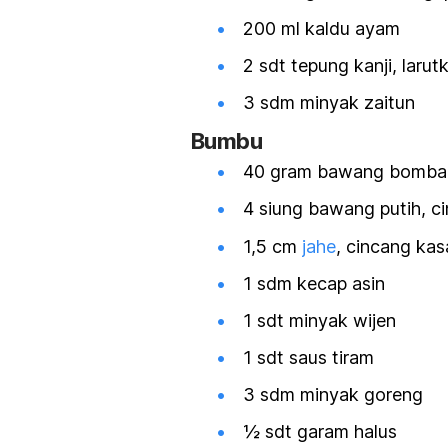
200 ml kaldu ayam
2 sdt tepung kanji, larut
3 sdm minyak zaitun
Bumbu
40 gram bawang bombai,
4 siung bawang putih, c
1,5 cm
jahe
, cincang kas
1 sdm kecap asin
1 sdt minyak wijen
1 sdt saus tiram
3 sdm minyak goreng
½ sdt garam halus