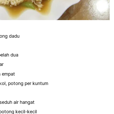
tong dadu
belah dua
ar
h empat
ol, potong per kuntum
seduh air hangat
otong kecil-kecil