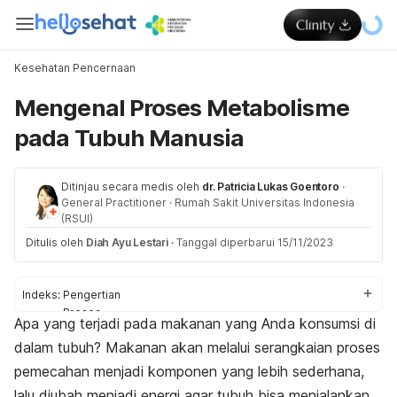
Kesehatan Pencernaan
Mengenal Proses Metabolisme
pada Tubuh Manusia
Ditinjau secara medis oleh
dr. Patricia Lukas Goentoro
·
General Practitioner
·
Rumah Sakit Universitas Indonesia
(RSUI)
Ditulis oleh
Diah Ayu Lestari
·
Tanggal diperbarui 15/11/2023
Indeks:
Pengertian
Proses
Apa yang terjadi pada makanan yang Anda konsumsi di
Perbedaan dengan pencernaan
dalam tubuh? Makanan akan melalui serangkaian proses
Jenis
Faktor laju metabolisme
pemecahan menjadi komponen yang lebih sederhana,
Peningkatan laju metabolisme
lalu diubah menjadi energi agar tubuh bisa menjalankan