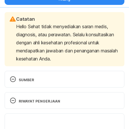
Catatan
Hello Sehat tidak menyediakan saran medis,
diagnosis, atau perawatan. Selalu konsultasikan
dengan ahli kesehatan profesional untuk
mendapatkan jawaban dan penanganan masalah
kesehatan Anda.
SUMBER
How Metabolism Really Works. (2023). Retrieved 
15 November 2023, from 
RIWAYAT PENGERJAAN
https://www.rush.edu/news/how-metabolism-
really-works
Versi Terbaru
Metabolism. (2023). Retrieved 15 November 2023, 
15/11/2023